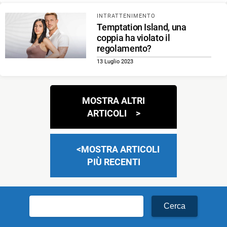
INTRATTENIMENTO
Temptation Island, una
coppia ha violato il
regolamento?
13 Luglio 2023
Navigazione
MOSTRA ALTRI
articoli
ARTICOLI
MOSTRA ARTICOLI
PIÙ RECENTI
Ricerca
per: