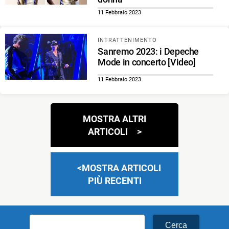
11 Febbraio 2023
INTRATTENIMENTO
Sanremo 2023: i Depeche
Mode in concerto [Video]
11 Febbraio 2023
Navigazione
MOSTRA ALTRI
articoli
ARTICOLI
MOSTRA ARTICOLI
PIÙ RECENTI
Ricerca