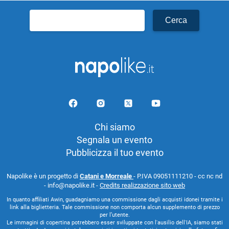
Ricerca
per:
Chi siamo
Segnala un evento
Pubblicizza il tuo evento
Napolike è un progetto di
Catani e Morreale
- P.IVA 09051111210 - cc nc nd
- info@napolike.it -
Credits realizzazione sito web
In quanto affiliati Awin, guadagniamo una commissione dagli acquisti idonei tramite i
link alla biglietteria. Tale commissione non comporta alcun supplemento di prezzo
per l’utente.
Le immagini di copertina potrebbero esser sviluppate con l'ausilio dell'IA, siamo stati