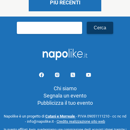
PIÙ RECENTI
Ricerca
per:
Chi siamo
Segnala un evento
Pubblicizza il tuo evento
Napolike è un progetto di
Catani e Morreale
- P.IVA 09051111210 - cc nc nd
- info@napolike.it -
Credits realizzazione sito web
In quanto affiliati Awin, guadagniamo una commissione dagli acquisti idonei tramite i