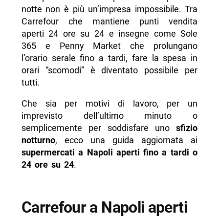
notte non è più un’impresa impossibile. Tra
-- Carrefour via Vittorio Imbriani, 42
Carrefour che mantiene punti vendita
aperti 24 ore su 24 e insegne come Sole
- Sole 365
365 e Penny Market che prolungano
-- Via Incoronata, 14/16
l’orario serale fino a tardi, fare la spesa in
orari “scomodi” è diventato possibile per
-- Via Diocleziano, 85
tutti.
-- Via Giulio Palermo, 72
Che sia per motivi di lavoro, per un
-- Corso Vittorio Emanuele, 677
imprevisto dell’ultimo minuto o
-- Via Mattia Preti, 19
semplicemente per soddisfare uno
sfizio
notturno
, ecco una guida aggiornata ai
-- Calata Capodichino, 254
supermercati a Napoli aperti fino a tardi o
- Penny Market
24 ore su 24
.
-- Calata Capodichino, 254
- Altri supermercati con orario serale
Carrefour a Napoli aperti
prolungato