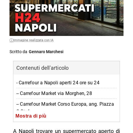
Immagine realizzata con IA
Scritto da
Gennaro Marchesi
Contenuti dell'articolo
- Carrefour a Napoli aperti 24 ore su 24
-- Carrefour Market via Morghen, 28
-- Carrefour Market Corso Europa, ang. Piazza
S.Stefano
Mostra di più
-- Carrefour via Veniero, 42
A Napoli trovare un supermercato aperto di
-- Carrefour Market via Gino Doria, 79