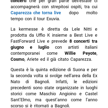
concerti
che per gran parte dell’estate ci
-- Scopri di più da Napolike.it
accompagnerà con strepitosi ospiti, tra cui
Caparezza che torna live
dopo molto
tempo con il tour Exuvia.
La kermesse è diretta da Lele Nitti e
prodotta da Uffio K insieme a Best Live e
FastForward Live e prevede
8 concerti tra
giugno e luglio
con artisti italiani
contemporanei come
Willie Peyote
,
Cosmo
, Ariete ed il già citato Caparezza.
Questa è la quinta edizione di Suona e per
la seconda volta si svolge nell’area della Ex
Nato di Bagnoli. Infatti, le edizioni
precedenti sono state organizzate in luoghi
storici come Maschio Angioino e Castel
Sant’Elmo, ma quest’anno come l’anno
scorso si è ritornati a Bagnoli.