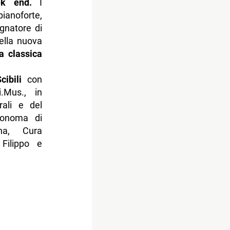
k end.
I
pianoforte,
agnatore di
della nuova
a classica
cibili
con
i.Mus., in
rali e del
tonoma di
ina, Cura
Filippo e