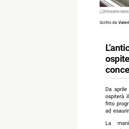
Immagine realiz
Scritto da
Valer
L’anti
ospite
conce
Da aprile
ospiterà 
fitto pro
ad esaurim
La manif