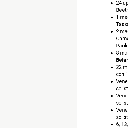
24 ap
Beet
1 ma
Tasso
2 mag
Camer
Paolo
8 mag
Bela
22 ma
con i
Vener
solis
Vener
solis
Vener
solis
6, 13