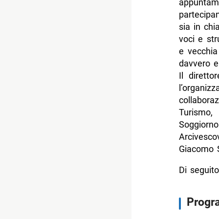
appuntam
partecipan
sia in chi
voci e str
e vecchi
davvero e
Il dirett
l’organiz
collabora
Turismo,
Soggiorn
Arcivesc
Giacomo S
Di seguito
Progra