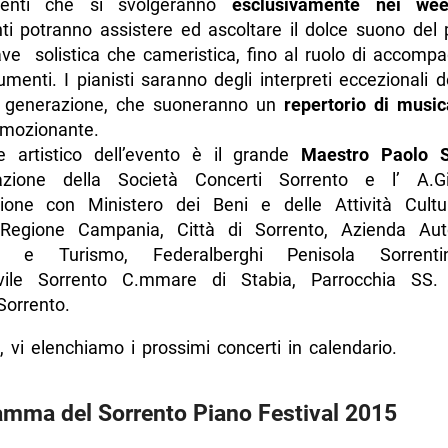
enti che si svolgeranno
esclusivamente
nei wee
ti potranno assistere ed ascoltare il dolce suono del 
ave solistica che cameristica, fino al ruolo di accomp
umenti. I pianisti saranno degli interpreti eccezionali 
a generazione, che suoneranno un
repertorio di music
mozionante.
ore artistico dell’evento è il grande
Maestro Paolo S
zazione della Società Concerti Sorrento e l’ A.G
zione con Ministero dei Beni e delle Attività Cultu
 Regione Campania, Città di Sorrento, Azienda Au
o e Turismo, Federalberghi Penisola Sorrent
ovile Sorrento C.mmare di Stabia, Parrocchia SS. 
orrento.
, vi elenchiamo i prossimi concerti in calendario.
mma del Sorrento Piano Festival 2015