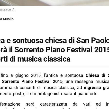
zata con IA
ia Muollo
ca e sontuosa chiesa di San Paol
rà il Sorrento Piano Festival 201
rti di musica classica
 fino a giugno 2015, l’antica e sontuosa
Chiesa di 
il
Sorrento Piano Festival 2015
, una rassegna music
gramma di concerti di musica classica, ad
ingresso gra
ento posti), il cui protagonista sarà il pianoforte.
estazione sarà caratterizzata da vari ed int