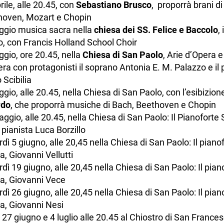
rile, alle 20.45, con
Sebastiano Brusco
, proporrà brani di
hoven, Mozart e Chopin
ggio musica sacra nella
chiesa dei SS. Felice e Baccolo
, 
, con Francis Holland School Choir
gio, ore 20.45, nella
Chiesa di San Paolo
, Arie d’Opera e
a con protagonisti il soprano Antonia E. M. Palazzo e il 
 Scibilia
gio, alle 20.45, nella Chiesa di San Paolo, con l’esibizion
rdo
, che proporrà musiche di Bach, Beethoven e Chopin
ggio, alle 20.45, nella Chiesa di San Paolo: Il Pianoforte S
l pianista Luca Borzillo
dì 5 giugno, alle 20,45 nella Chiesa di San Paolo: Il piano
ta, Giovanni Vellutti
dì 19 giugno, alle 20,45 nella Chiesa di San Paolo: Il pian
ta, Giovanni Vece
dì 26 giugno, alle 20,45 nella Chiesa di San Paolo: Il pian
ta, Giovanni Nesi
, 27 giugno e 4 luglio alle 20.45 al Chiostro di San Frances