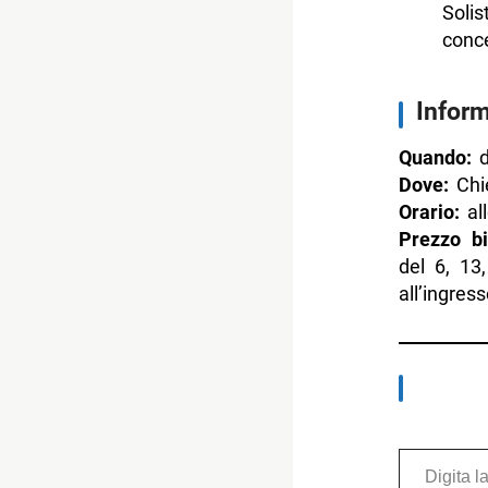
Solis
conce
Inform
Quando:
d
Dove:
Chie
Orario:
all
Prezzo big
del 6, 13
all’ingres
Digita la tua e-mail...