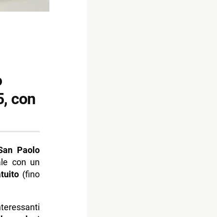
o
5, con
San Paolo
ale con un
tuito
(fino
eressanti