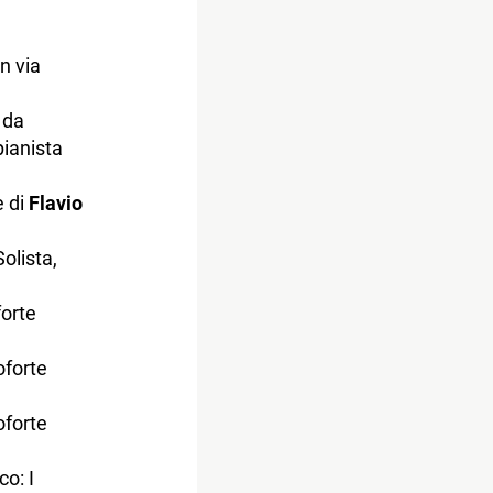
in via
 da
pianista
e di
Flavio
olista,
forte
oforte
oforte
co: I