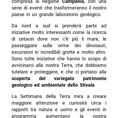
compresa la Regione
Campania
, con una
serie di eventi che trasformeranno il nostro
- Informazioni sulla Settimana del Pianeta
paese in un grande laboratorio geologico.
Terra
Da nord a sud si prenderà parte ad
-- Quando
iniziative molto interessanti come la ricerca
-- Dove
di cetacei dove non c’è più il mare, le
-- Contatti e info
passeggiate sulle orme dei dinosauri,
escursioni in incredibili grotte e molto altro.
-- Scopri di più da Napolike.it
Sono tutte iniziative che hanno lo scopo di
avvicinarci alla nostra Terra, che dobbiamo
tutelare e proteggere, e che ci portano alla
scoperta del variegato patrimonio
geologico ed ambientale dello Stivale
.
La Settimana della Terra mira a creare
maggiore attenzione e curiosità circa i
rapporti tra natura e uomo e gli eventi in
programma aumentano la nostra