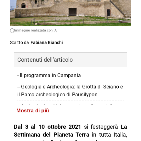
Immagine realizzata con IA
Scritto da
Fabiana Bianchi
Contenuti dell'articolo
- Il programma in Campania
-- Geologia e Archeologia: la Grotta di Seiano e
il Parco archeologico di Pausilypon
-- Archeologia e Vulcanologia agli scavi di
Mostra di più
Ercolano: devastazione e fascino di una
tranquilla e raffinata cittadina residenziale,
Dal 3 al 10 ottobre 2021
si festeggerà
La
colpita dall’ eruzione del Vesuvio nel 79 d.
Settimana del Pianeta Terra
in tutta Italia,
-- Creiamo con la Natura