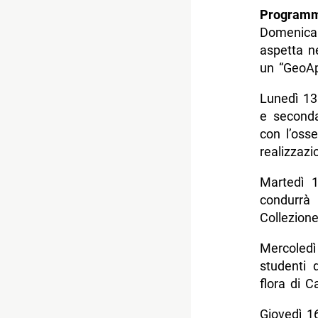
Programm
Domenica
aspetta n
un “GeoAp
Lunedì 13 
e seconda
con l’osse
realizzazi
Martedì 1
condurrà
Collezione
Mercoledì
studenti 
flora di Ca
Giovedì 16