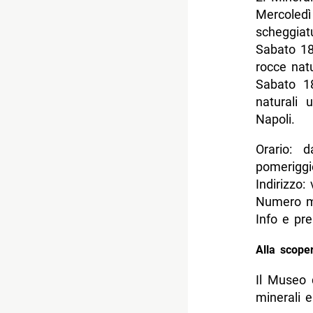
Mercoled
scheggiatu
Sabato 18
rocce natu
Sabato 18
naturali 
Napoli.
Orario: 
pomeriggi
Indirizzo
Numero ma
Info e pr
Alla scoper
Il Museo 
minerali e