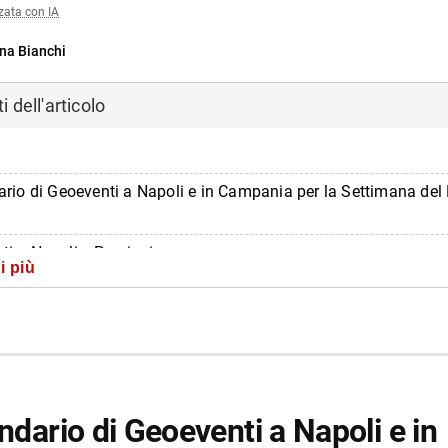
zata con IA
na Bianchi
 dell'articolo
ndario di Geoeventi a Napoli e in Campania per la Settimana del
ti a Napoli e Provincia
i più
ti in Campania
di più da Napolike.it
endario di Geoeventi a Napoli e in