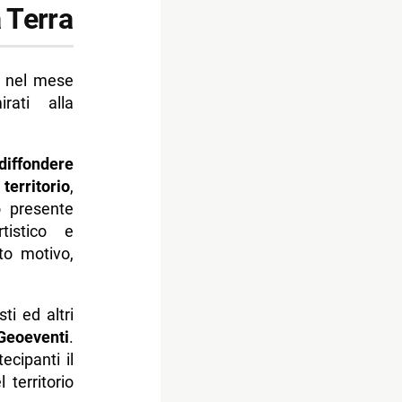
 Terra
a nel mese
ati alla
diffondere
territorio
,
o presente
tistico e
to motivo,
i ed altri
Geoeventi
.
ecipanti il
 territorio