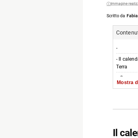
Immagine realiz
Scritto da
Fabia
Contenuti
-
- Il cale
Terra
-- Geoeven
Mostra d
-- Geoven
-- Scopri 
Il cal