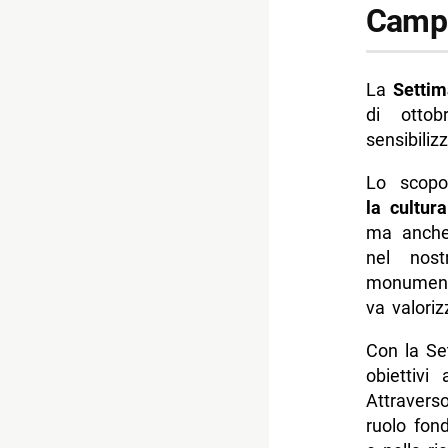
Campa
La
Settim
di otto
sensibiliz
Lo scopo
la cultura
ma anche 
nel nost
monumenta
va valoriz
Con la Se
obiettiv
Attraverso
ruolo fon