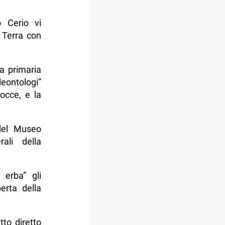
 Cerio vi
 Terra con
la primaria
eontologi”
rocce, e la
 del Museo
ali della
 erba” gli
erta della
tto diretto