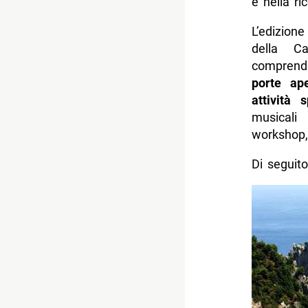
e nella ri
L’edizion
della C
comprende
porte ap
attività
musicali 
workshop,
Di seguito