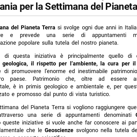
nia per la Settimana del Pianeta
ana del Pianeta Terra
si svolge ogni due anni in Itali
bre e prevede una serie di appuntamenti mir
zazione popolare sulla tutela del nostro pianeta.
 di questa iniziativa è principalmente quello di
 geologica, il rispetto per l’ambiente, la cura per il 
di promuovere l’enorme ed inestimabile patrimoni
ro paese. Patrimonio che, oltre ad essere ar
le, è in primis geologico e ambientale e, per ques
zato e promosso dal punto di vista turistico.
ttimana del Pianeta Terra si vogliono raggiungere quest
i attraverso una serie di appuntamenti denominati
 queste iniziative si vuole anche far conoscere ai part
damentale che le
Geoscienze
svolgono nella tutela del