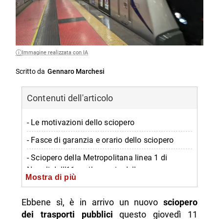
Immagine realizzata con IA
Scritto da
Gennaro Marchesi
Contenuti dell'articolo
- Le motivazioni dello sciopero
- Fasce di garanzia e orario dello sciopero
- Sciopero della Metropolitana linea 1 di
Napoli dell’11 aprile: orario delle corse
Mostra di più
- Sciopero di Bus, Tram e linee di superficie di
Napoli dell’11 aprile
Ebbene sì, è in arrivo un nuovo
sciopero
dei trasporti pubblici
questo giovedì 11
- Sciopero delle Funicolari di Napoli dell’11