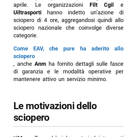
aprile. Le organizzazioni
Filt Cgil
e
aprile
Uiltrasporti
hanno indetto un’azione di
-- Scopri di più da Napolike.it
sciopero di 4 ore, aggregandosi quindi allo
sciopero nazionale che coinvolge diverse
categorie.
Come EAV, che pure ha aderito allo
sciopero
, anche
Anm
ha fornito dettagli sulle fasce
di garanzia e le modalità operative per
mantenere attivo un servizio minimo.
Le motivazioni dello
sciopero