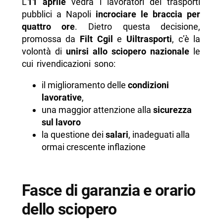
L’
11 aprile
vedrà i lavoratori dei trasporti
pubblici a Napoli
incrociare le braccia per
quattro ore
. Dietro questa decisione,
promossa da
Filt Cgil
e
Uiltrasporti
, c’è la
volontà di
unirsi allo sciopero nazionale
le
cui rivendicazioni sono:
il miglioramento delle
condizioni
lavorative
,
una maggior attenzione alla
sicurezza
sul lavoro
la questione dei
salari
, inadeguati alla
ormai crescente inflazione
Fasce di garanzia e orario
dello sciopero