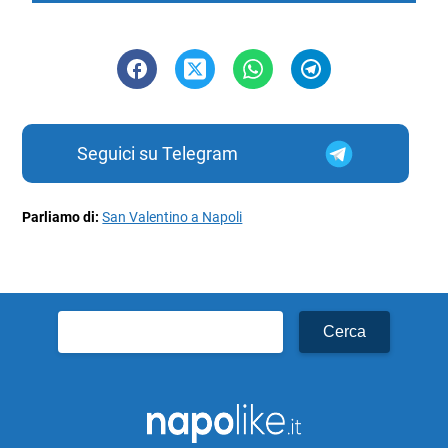
Seguici su Telegram
Parliamo di:
San Valentino a Napoli
Ricerca
per: