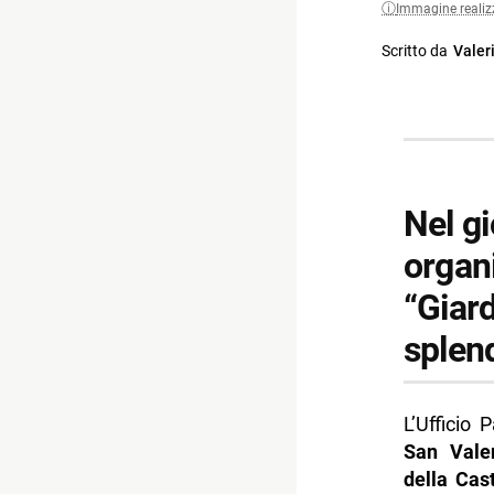
Immagine realiz
Scritto da
Valer
Nel gi
organi
“Giard
splen
L’Ufficio 
San Vale
della Cast