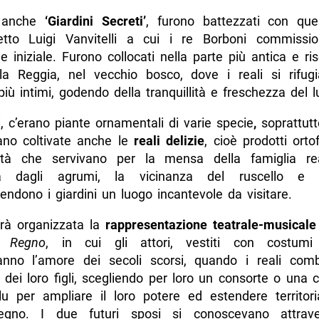
i anche
‘Giardini Secreti’
, furono battezzati con qu
itetto Luigi Vanvitelli a cui i re Borboni commissi
e iniziale. Furono collocati nella parte più antica e ri
la Reggia, nel vecchio bosco, dove i reali si rifug
ù intimi, godendo della tranquillità e freschezza del l
ti, c’erano piante ornamentali di varie specie
,
soprattutt
no coltivate anche le
reali delizie
, cioè prodotti ortof
ità che servivano per la mensa della famiglia rea
a dagli agrumi, la vicinanza del ruscello e 
endono i giardini un luogo incantevole da visitare.
arà organizzata la
rappresentazione teatrale-musicale
 Regno
, in cui gli attori, vestiti con costumi
anno l’amore dei secoli scorsi, quando i reali com
dei loro figli, scegliendo per loro un consorte o una 
u per ampliare il loro potere ed estendere territori
regno. I due futuri sposi si conoscevano attrave