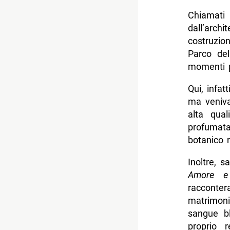
Chiamat
dall’arch
costruzion
Parco del
momenti pi
Qui, infat
ma veniva
alta qual
profumat
botanico r
Inoltre, s
Amore e
racconter
matrimoni 
sangue bl
proprio 