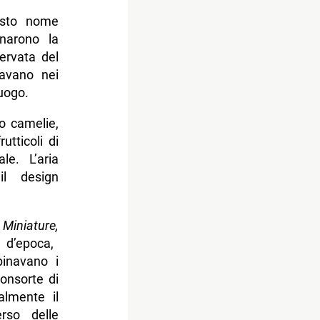
esto nome
onarono la
servata del
iavano nei
uogo.
o camelie,
rutticoli di
le. L’aria
il design
Miniature,
 d’epoca,
binavano i
consorte di
almente il
rso delle