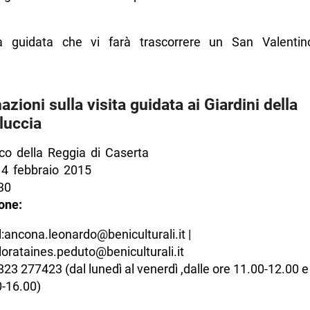
a guidata che vi farà trascorrere un San Valenti
azioni sulla visita guidata ai Giardini della
luccia
o della Reggia di Caserta
4 febbraio 2015
30
one:
:ancona.leonardo@beniculturali.it |
orataines.peduto@beniculturali.it
0823 277423 (dal lunedì al venerdì ,dalle ore 11.00-12.00 e
-16.00)