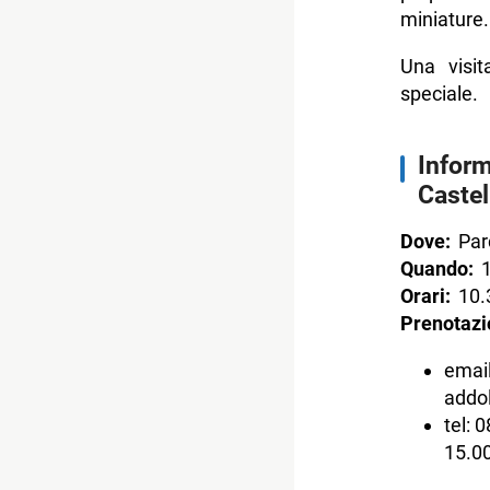
miniature.
Una visit
speciale.
Inform
Castel
Dove:
Parc
Quando:
1
Orari:
10.
Prenotazi
email
addol
tel: 
15.00