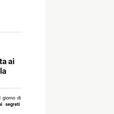
ta ai
la
l giorno di
ni segreti