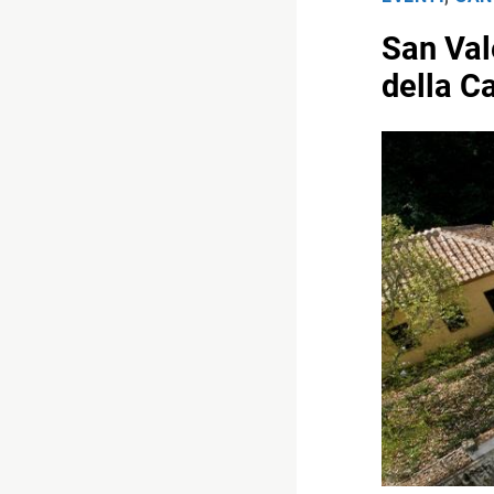
San Val
della C