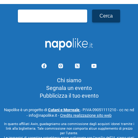
Ricerca
per:
Chi siamo
Segnala un evento
Pubblicizza il tuo evento
Napolike è un progetto di
Catani e Morreale
- P.IVA 09051111210 - cc nc nd
- info@napolike.it -
Credits realizzazione sito web
In quanto affiliati Awin, guadagniamo una commissione dagli acquisti idonei tramite i
link alla biglietteria. Tale commissione non comporta alcun supplemento di prezzo
per l’utente.
Le immagini di copertina potrebbero esser sviluppate con l'ausilio dell'IA, siamo stati