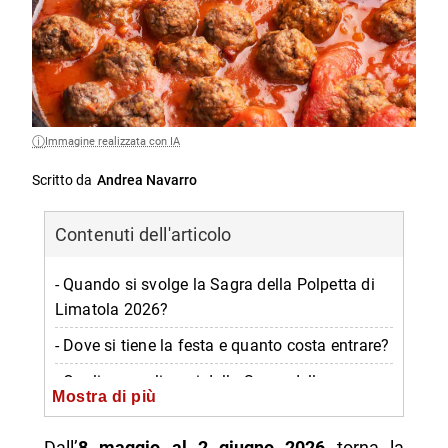
Immagine realizzata con IA
Scritto da
Andrea Navarro
Contenuti dell'articolo
- Quando si svolge la Sagra della Polpetta di
Limatola 2026?
- Dove si tiene la festa e quanto costa entrare?
- Quali sono gli orari della Sagra della
Mostra di più
Polpetta?
- Cosa si mangia alla Sagra della Polpetta di
Dall’
8 maggio al 2 giugno 2026
torna la