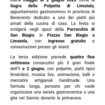
Limatola?
Sagra della Polpetta di Limatola
,
appuntamento gastronomico in provincia di
- Perché la polpetta è al centro della festa?
Benevento dedicato a uno dei piatti più
- Cosa c’è oltre agli stand gastronomici?
amati della cucina di casa. La festa si
svolgerà negli spazi della
Parrocchia di
- La Sagra della Polpetta è adatta a famiglie e
San Biagio
, in
Piazza San Biagio a
gruppi?
Limatola
, con
ingresso gratuito
e
- Come avere informazioni sulla Sagra della
consumazioni presso gli stand.
Polpetta?
La terza edizione prevede
quattro fine
-- Scopri di più da Napolike.it
settimana
consecutivi più il gran finale
dell’
1 e 2 giugno
, con polpette, piatti tipici
limatolesi, musica live, animazione, balli e
mercatini artigianali handmade. Una
formula lunga, pensata per chi vuole
organizzare una serata gastronomica o una
gita nel Sannio durante la primavera.