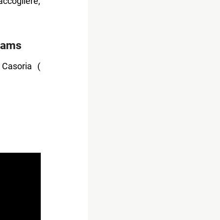
ccogliere,
liams
Casoria (