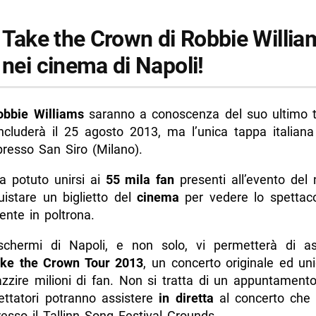
r Take the Crown di Robbie Willia
 nei cinema di Napoli!
obbie Williams
saranno a conoscenza del suo ultimo t
ncluderà il 25 agosto 2013, ma l’unica tappa italiana 
presso San Siro (Milano).
a potuto unirsi ai
55 mila fan
presenti all’evento del n
uistare un biglietto del
cinema
per vedere lo spettac
te in poltrona.
schermi di Napoli, e non solo, vi permetterà di as
ke the Crown Tour 2013
, un concerto originale ed un
zzire milioni di fan. Non si tratta di un appuntamento
ettatori potranno assistere
in diretta
al concerto che s
esso il Tallinn Song Festival Grounds.