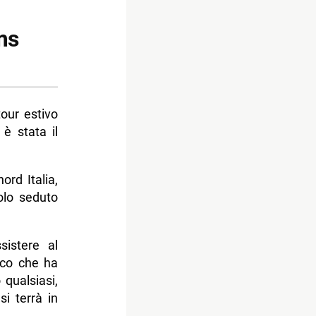
ms
our estivo
è stata il
ord Italia,
olo seduto
sistere al
ico che ha
 qualsiasi,
i terrà in