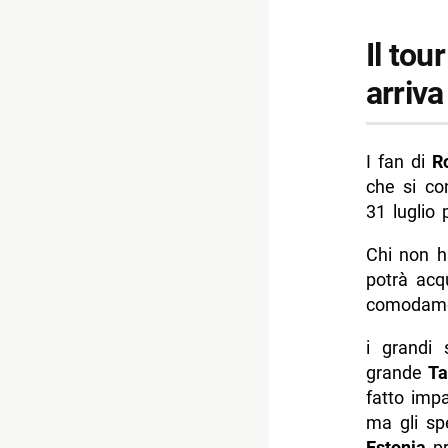
Il tou
arriva
I fan di
R
che si co
31 luglio 
Chi non h
potrà acq
comodamen
i grandi 
grande
Ta
fatto impa
ma gli sp
Estonia
pr