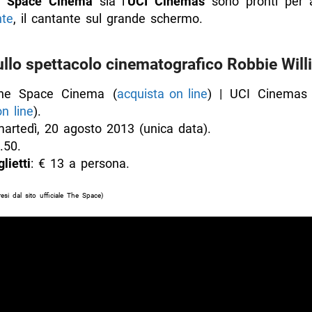
 Space Cinema
sia l’
UCI Cinemas
sono pronti per a
te
, il cantante sul grande schermo.
ullo spettacolo cinematografico Robbie Wil
he Space Cinema (
acquista on line
) | UCI Cinemas 
n line
).
martedì, 20 agosto 2013 (unica data).
.50.
lietti
: € 13 a persona.
resi dal sito ufficiale The Space)