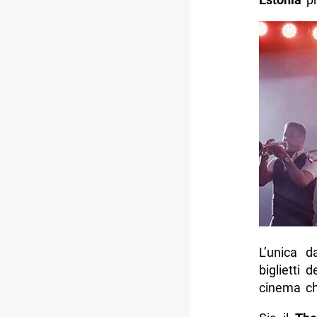
L’unica d
biglietti 
cinema ch