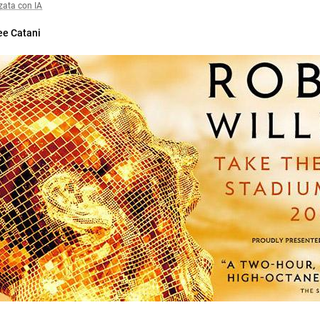
zata con IA
ee Catani