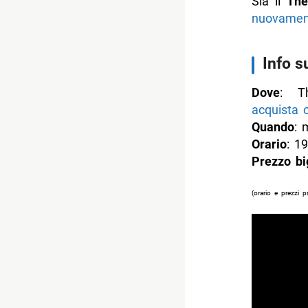
Sia il
The
nuovamen
Info s
Dove
: T
acquista o
Quando
: 
Orario
: 19
Prezzo big
(orario e prezzi p