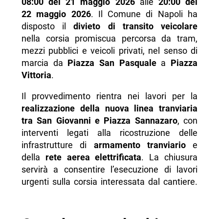
08:00 del 21 maggio 2026
alle
20:00 del
- Possono cambiare orari o modalità della
22 maggio 2026
. Il Comune di Napoli ha
chiusura?
disposto il
divieto di transito veicolare
-- Scopri di più da Napolike.it
nella corsia promiscua percorsa da tram,
mezzi pubblici e veicoli privati, nel senso di
marcia da
Piazza San Pasquale
a
Piazza
Vittoria
.
Il provvedimento rientra nei lavori per la
realizzazione della nuova linea tranviaria
tra San Giovanni e Piazza Sannazaro
, con
interventi legati alla ricostruzione delle
infrastrutture di
armamento tranviario
e
della
rete aerea elettrificata
. La chiusura
servirà a consentire l’esecuzione di lavori
urgenti sulla corsia interessata dal cantiere.