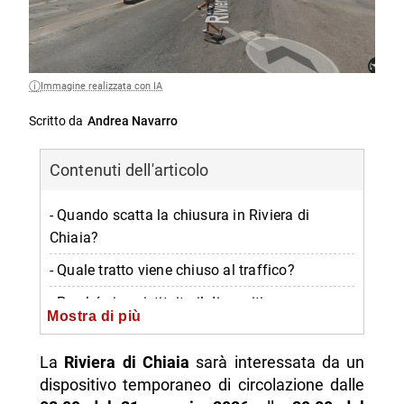
Immagine realizzata con IA
Scritto da
Andrea Navarro
Contenuti dell'articolo
- Quando scatta la chiusura in Riviera di
Chiaia?
- Quale tratto viene chiuso al traffico?
- Perché viene istituito il dispositivo
Mostra di più
temporaneo?
- Chi deve prestare più attenzione agli
La
Riviera di Chiaia
sarà interessata da un
spostamenti?
dispositivo temporaneo di circolazione dalle