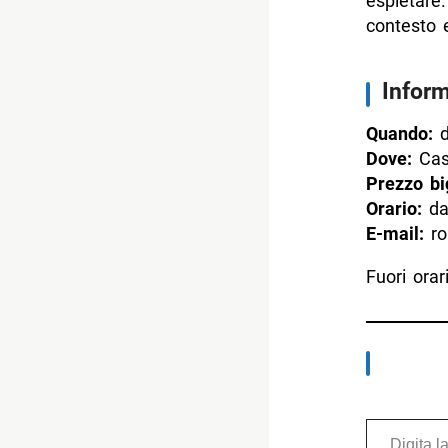
espletare.
contesto 
Inform
Quando:
d
Dove:
Cast
Prezzo big
Orario:
dal
E-mail:
rob
Fuori ora
Digita la tua e-mail...