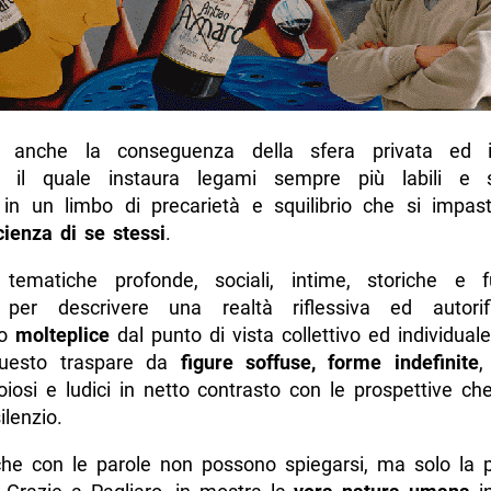
anche la conseguenza della sfera privata ed in
, il quale instaura legami sempre più labili e su
 in un limbo di precarietà e squilibrio che si impa
cienza di se stessi
.
matiche profonde, sociali, intime, storiche e fu
e per descrivere una realtà riflessiva ed autori
to
molteplice
dal punto di vista collettivo ed individuale
questo traspare da
figure soffuse, forme indefinite
,
oiosi e ludici in netto contrasto con le prospettive ch
ilenzio.
che con le parole non possono spiegarsi, ma solo la p