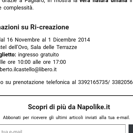
 Grazie a Pagliaro, in mostra la
vera natura umana
in
e complessità.
azioni su Ri-creazione
al 16 Novembre al 1 Dicembre 2014
el dell’Ovo, Sala delle Terrazze
lietto:
ingresso gratuito
le ore 10:00 alle ore 17:00
erto.ilcastello@libero.it
rio su prenotazione telefonica al 3392165735/ 338205
Scopri di più da Napolike.it
Abbonati per ricevere gli ultimi articoli inviati alla tua e-mail.