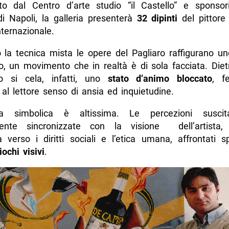
to dal Centro d’arte studio “il Castello” e sponsor
 Napoli, la galleria presenterà
32 dipinti
del pittore
ternazionale.
o la tecnica mista le opere del Pagliaro raffigurano un
, un movimento che in realtà è di sola facciata. Diet
o si cela, infatti, uno
stato d’animo bloccato
, f
al lettore senso di ansia ed inquietudine.
a simbolica è altissima. Le percezioni susci
mente sincronizzate con la visione dell’artista, 
a verso i diritti sociali e l’etica umana, affrontati 
iochi visivi
.