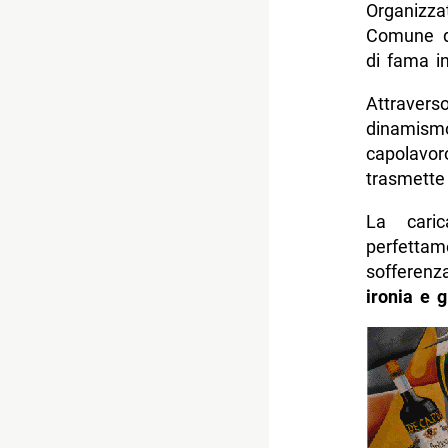
Organizza
Comune di
di fama in
Attravers
dinamismo
capolavor
trasmette 
La caric
perfetta
sofferenz
ironia e g