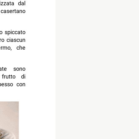
izzata dal
 casertano
o spiccato
ro ciascun
ermo, che
tate sono
frutto di
spesso con