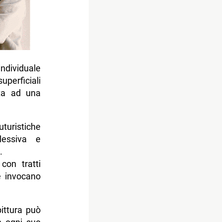
dividuale
perficiali
sta ad una
turistiche
flessiva e
.
 con tratti
e invocano
ittura può