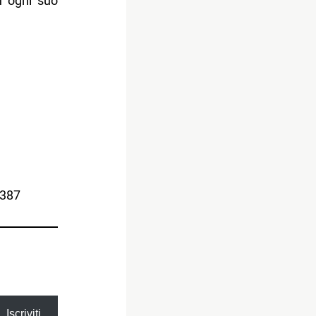
 ogni suo
6387
Iscriviti