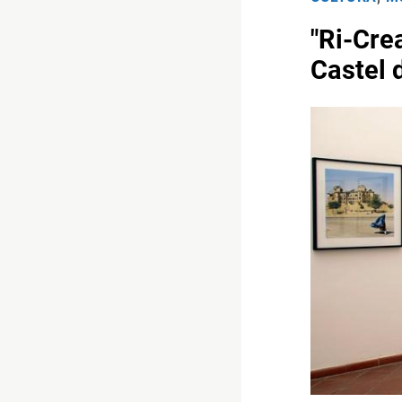
"Ri-Crea
Castel 