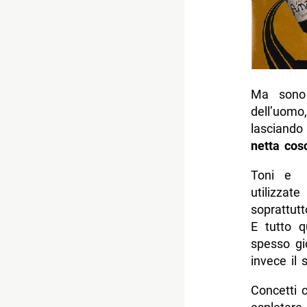
Ma sono 
dell’uomo
lasciando
netta cos
Toni e te
utilizzat
soprattut
E tutto 
spesso gi
invece il s
Concetti 