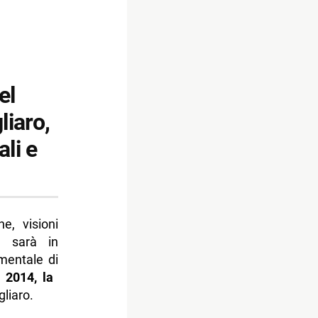
el
liaro,
ali e
he, visioni
to sarà in
mentale di
 2014, la
liaro.