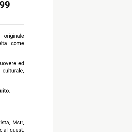
 99
originale
elta come
muovere ed
 culturale,
uito
.
ista, Mstr,
ial guest: