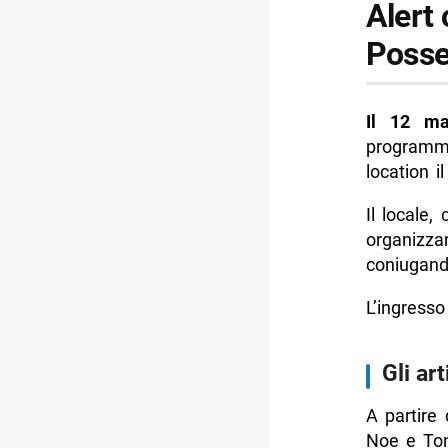
Alert 
Posse
Il 12 ma
programm
location il
Il locale
organizzar
coniugando
L’ingresso
Gli art
A partire 
Noe e Ton