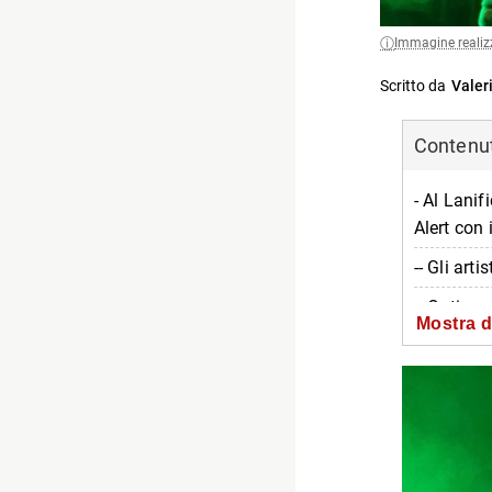
Immagine realiz
Scritto da
Valer
Contenuti
- Al Lani
Alert con 
-- Gli artis
-- Optima 
Mostra d
-- Informa
-- Scopri 