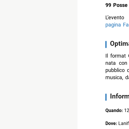
99 Posse 
L’even
pagina Fa
Optima
Il format
nata con 
pubblico 
musica, da
Inform
Quando:
12
Dove:
Lanif