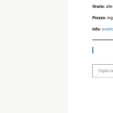
Orario:
alle
Prezzo:
ing
Info:
event
Digita la tua e-mail...