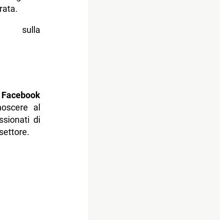
rata.
a sulla
 Facebook
noscere al
sionati di
settore.