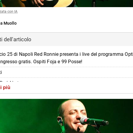
zata con IA
ia Muollo
 dell'articolo
ficio 25 di Napoli Red Ronnie presenta i live del programma Op
ingresso gratis. Ospiti Foja e 99 Posse!
ti
Red Alert
i più
zioni sul live al Lanificio 25
di più da Napolike.it