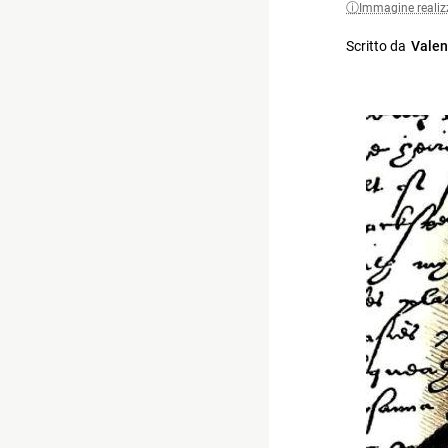
Immagine realiz
Scritto da
Valen