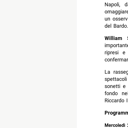
Napoli, d
omaggia
un osserv
del Bardo
William 
important
ripresi e
confermar
La rasse
spettacol
sonetti e
fondo ne
Riccardo II
Programma
Mercoledì 