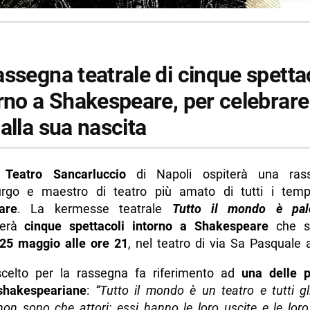
ssegna teatrale di cinque spettac
rno a Shakespeare, per celebrare
alla sua nascita
Teatro Sancarluccio
di Napoli ospiterà una ras
rgo e maestro di teatro più amato di tutti i tem
are
. La kermesse teatrale
Tutto il mondo è pal
derà
cinque spettacoli intorno a Shakespeare
che si
 25 maggio alle ore 21
, nel teatro di via Sa Pasquale 
celto per la rassegna fa riferimento ad
una delle p
 shakespeariane
:
“Tutto il mondo è un teatro e tutti g
on sono che attori: essi hanno le loro uscite e le loro