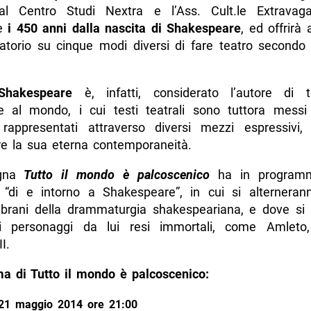
al Centro Studi Nextra e l’Ass. Cult.le Extravag
re
i 450 anni dalla nascita di Shakespeare
, ed offrirà 
atorio su cinque modi diversi di fare teatro secondo 
.
Shakespeare
è, infatti, considerato l’autore di t
e al mondo, i cui testi teatrali sono tuttora messi
 rappresentati attraverso diversi mezzi espressivi,
e la sua eterna contemporaneità.
gna
Tutto il mondo è palcoscenico
ha in program
i “di e intorno a Shakespeare”, in cui si alternera
 brani della drammaturgia shakespeariana, e dove si
i personaggi da lui resi immortali, come Amleto,
I.
 di Tutto il mondo è palcoscenico:
21 maggio 2014 ore 21:00