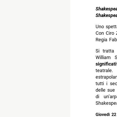
Shakespea
Shakespea
Uno spett
Con Ciro 
Regia Fab
Si tratta
William 
significati
teatrale
estrapola
tutti i se
delle sue 
di un’ar
Shakespea
Giovedì 22