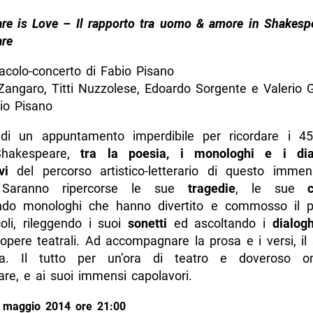
re is Love – Il rapporto tra uomo & amore in Shakesp
re
acolo-concerto di Fabio Pisano
Zangaro, Titti Nuzzolese, Edoardo Sorgente e Valerio G
io Pisano
 di un appuntamento imperdibile per ricordare i 4
Shakespeare,
tra la poesia, i monologhi e i dia
vi
del percorso artistico-letterario di questo imme
. Saranno ripercorse le sue
tragedie
, le sue
ndo monologhi che hanno divertito e commosso il p
coli, rileggendo i suoi
sonetti
ed ascoltando i
dialogh
opere teatrali. Ad accompagnare la prosa e i versi, il
pa. Il tutto per un’ora di teatro e doveroso 
re, e ai suoi immensi capolavori.
 maggio 2014 ore 21:00