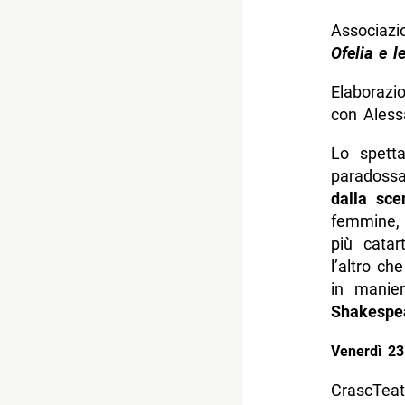
Associazi
Ofelia e le
Elaborazio
con Aless
Lo spetta
paradossal
dalla sce
femmine, 
più catar
l’altro c
in manier
Shakespe
Venerdì 2
CrascTeat