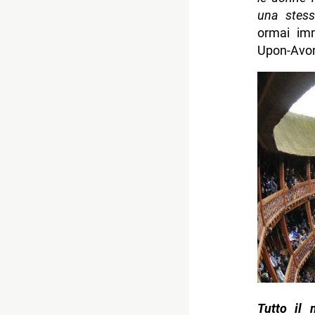
una stess
ormai imm
Upon-Avo
Tutto il