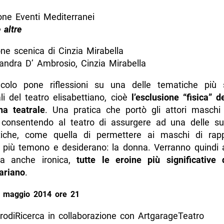
one Eventi Mediterranei
 altre
ne scenica di Cinzia Mirabella
andra D’ Ambrosio, Cinzia Mirabella
colo pone riflessioni su una delle tematiche più
i del teatro elisabettiano, cioè
l’esclusione “fisica” 
na teatrale
. Una pratica che portò gli attori maschi 
consentendo al teatro di assurgere ad una delle su
tiche, come quella di permettere ai maschi di rap
he più temono e desiderano: la donna. Verranno quindi a
a anche ironica,
tutte le eroine più significative 
ariano
.
3 maggio 2014 ore 21
rodiRicerca in collaborazione con ArtgarageTeatro