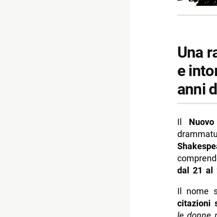
Una ra
e into
anni d
Il
Nuovo 
drammatu
Shakespe
compren
dal 21 al
Il nome s
citazioni
le donne n