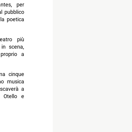
antes, per
al pubblico
la poetica
eatro più
 in scena,
 proprio a
ma cinque
nno musica
 scaverà a
 Otello e