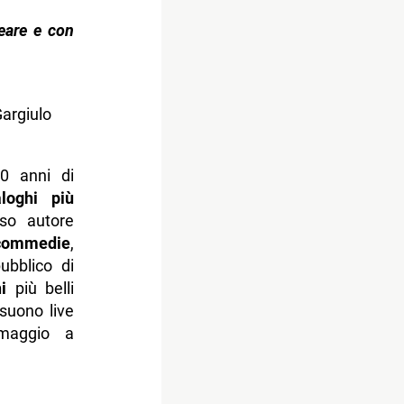
eare e con
argiulo
50 anni di
loghi più
nso autore
commedie
,
ubblico di
i
più belli
 suono live
omaggio a