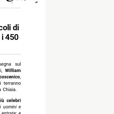
oli di
 i 450
segna sul
pi,
William
coscenico
,
 terranno
a Chiaia.
iù celebri
li uomini e
 entrate; e