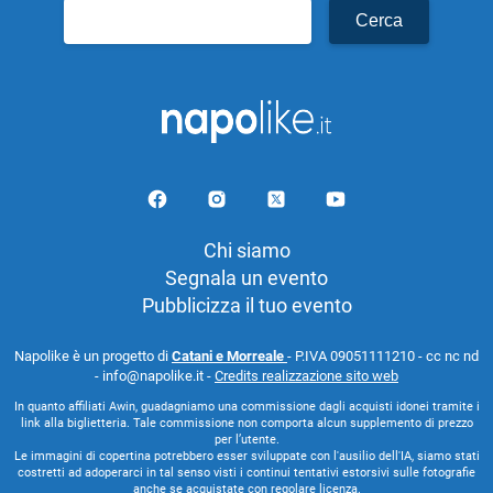
Ricerca
per:
Chi siamo
Segnala un evento
Pubblicizza il tuo evento
Napolike è un progetto di
Catani e Morreale
- P.IVA 09051111210 - cc nc nd
- info@napolike.it -
Credits realizzazione sito web
In quanto affiliati Awin, guadagniamo una commissione dagli acquisti idonei tramite i
link alla biglietteria. Tale commissione non comporta alcun supplemento di prezzo
per l’utente.
Le immagini di copertina potrebbero esser sviluppate con l'ausilio dell'IA, siamo stati
costretti ad adoperarci in tal senso visti i continui tentativi estorsivi sulle fotografie
anche se acquistate con regolare licenza.