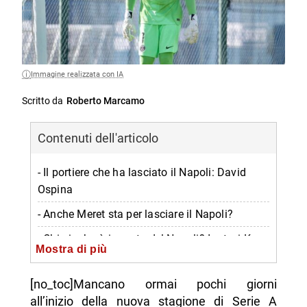
Immagine realizzata con IA
Scritto da
Roberto Marcamo
Contenuti dell'articolo
- Il portiere che ha lasciato il Napoli: David
Ospina
- Anche Meret sta per lasciare il Napoli?
- Chi giocherà in porta del Napoli? Ipotesi Kepa
Mostra di più
- Non solo Kepa, c’è anche Navas tra i
candidati per la porta del Napoli
[no_toc]Mancano ormai pochi giorni
all’inizio della nuova stagione di Serie A
-- Scopri di più da Napolike.it