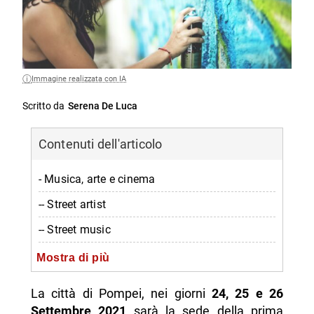
Immagine realizzata con IA
Scritto da
Serena De Luca
Contenuti dell'articolo
- Musica, arte e cinema
-- Street artist
-- Street music
-- Street cinema festival
Mostra di più
- I luoghi
La città di Pompei, nei giorni
24, 25 e 26
- Green Pass obbligatorio
Settembre 2021
sarà la sede della prima