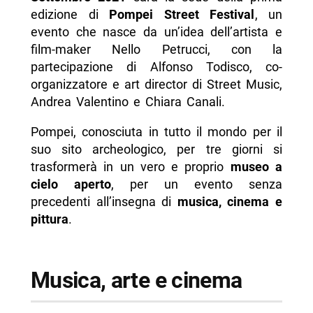
edizione di
Pompei Street Festival
, un
- Informazioni su Pompei Street Festival
evento che nasce da un’idea dell’artista e
-- Quando
film-maker Nello Petrucci, con la
partecipazione di Alfonso Todisco, co-
-- Dove
organizzatore e art director di Street Music,
-- Contatti
Andrea Valentino e Chiara Canali.
-- Scopri di più da Napolike.it
Pompei, conosciuta in tutto il mondo per il
suo sito archeologico, per tre giorni si
trasformerà in un vero e proprio
museo a
cielo aperto
, per un evento senza
precedenti all’insegna di
musica, cinema e
pittura
.
Musica, arte e cinema