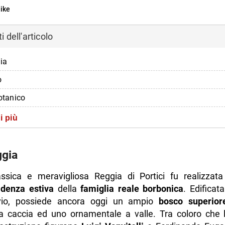
ike
 dell'articolo
ia
o
Botanico
zioni sulla Reggia di Portici
i più
di più da Napolike.it
ggia
ssica e meravigliosa Reggia di Portici fu realizzat
idenza estiva
della
famiglia reale borbonica
. Edificata
vio, possiede ancora oggi un ampio
bosco superior
lla caccia ed uno ornamentale a valle. Tra coloro che 