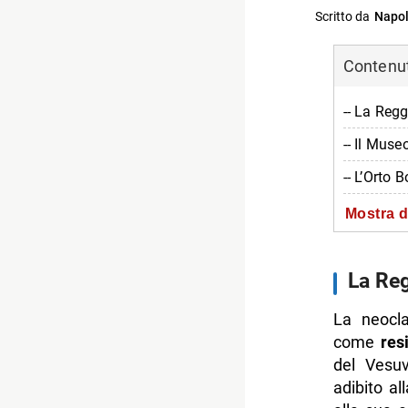
Scritto da
Napol
Contenuti
-- La Regg
-- Il Muse
-- L’Orto 
-- Informa
Mostra d
-- Scopri 
La Re
La neocla
come
res
del Vesu
adibito a