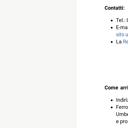
Contatti:
Tel.
E-mai
sito u
La
Re
Come arri
Indir
Ferro
Umber
e pro