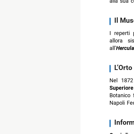
alla sua 
Il Mu
I reperti
allora s
all’
Hercul
L’Orto
Nel 1872
Superiore
Botanico 
Napoli Fed
Inform