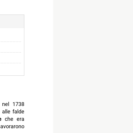
a nel 1738
 alle falde
e
che era
lavorarono