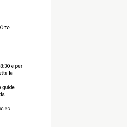
’Orto
18:30 e per
utte le
e guide
tis
ucleo