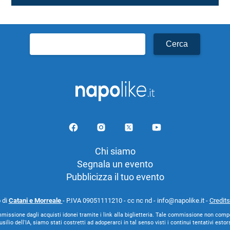
Ricerca
per:
Chi siamo
Segnala un evento
Pubblicizza il tuo evento
 di
Catani e Morreale
- P.IVA 09051111210 - cc nc nd - info@napolike.it -
Credits
missione dagli acquisti idonei tramite i link alla biglietteria. Tale commissione non comp
lio dell'IA, siamo stati costretti ad adoperarci in tal senso visti i continui tentativi esto