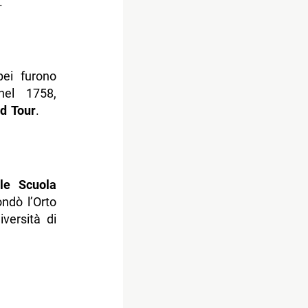
.
pei furono
nel 1758,
d Tour
.
le Scuola
ondò l’Orto
iversità di