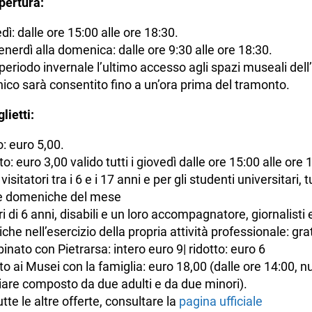
pertura:
dì: dalle ore 15:00 alle ore 18:30.
enerdì alla domenica: dalle ore 9:30 alle ore 18:30.
 periodo invernale l’ultimo accesso agli spazi museali dell
ico sarà consentito fino a un’ora prima del tramonto.
lietti:
o: euro 5,00.
to: euro 3,00 valido tutti i giovedì dalle ore 15:00 alle ore 
i visitatori tra i 6 e i 17 anni e per gli studenti universitari, t
e domeniche del mese
i di 6 anni, disabili e un loro accompagnatore, giornalisti 
tiche nell’esercizio della propria attività professionale: gra
nato con Pietrarsa: intero euro 9| ridotto: euro 6
o ai Musei con la famiglia: euro 18,00 (dalle ore 14:00, n
iare composto da due adulti e da due minori).
utte le altre offerte, consultare la
pagina ufficiale