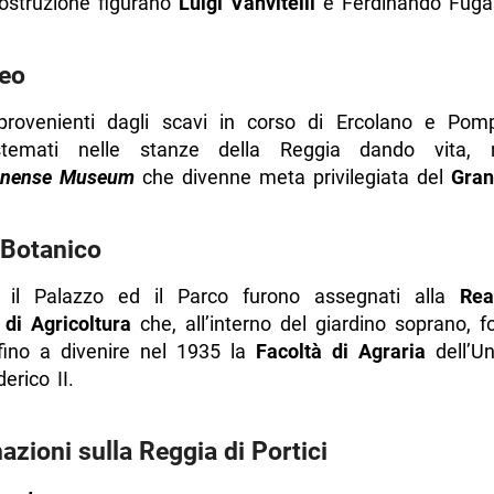
costruzione figurano
Luigi Vanvitelli
e Ferdinando Fuga
seo
 provenienti dagli scavi in corso di Ercolano e Pom
istemati nelle stanze della Reggia dando vita, 
anense Museum
che divenne meta privilegiata del
Gran
 Botanico
 il Palazzo ed il Parco furono assegnati alla
Rea
 di Agricoltura
che, all’interno del giardino soprano, f
fino a divenire nel 1935 la
Facoltà di Agraria
dell’Un
erico II.
azioni sulla Reggia di Portici