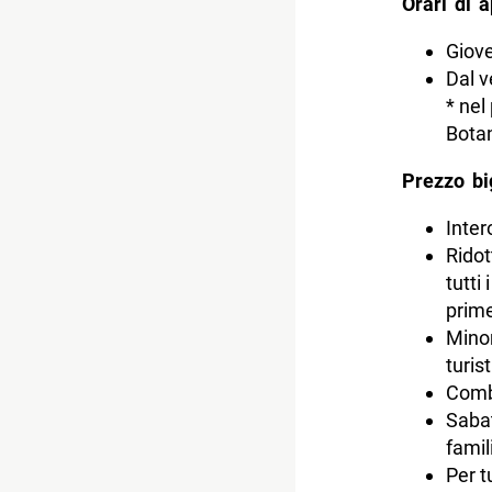
Orari di a
Giove
Dal v
* nel
Botan
Prezzo big
Inter
Ridot
tutti 
prim
Minor
turis
Combi
Sabat
famil
Per t