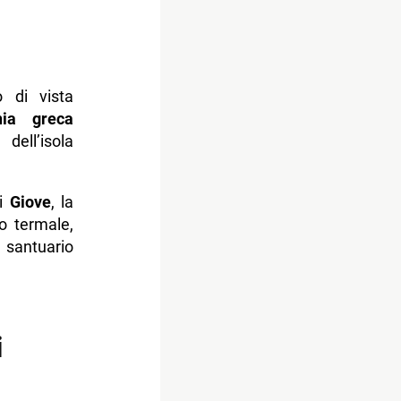
 di vista
nia greca
dell’isola
i
Giove
, la
io termale,
n santuario
i