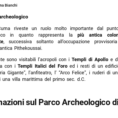
na Bianchi
archeologico
 Cuma riveste un ruolo molto importante dal punto
gico in quanto rappresenta la
più antica colo
te
, successiva soltanto all’occupazione provvisoria 
l’antica Pithekoussai.
e sono visitabili l’acropoli con i
Templi di Apollo
e d
sa con i
Templi Italici del Foro
ed i resti di un edific
ia Gigante”, l’anfiteatro, l’ “Arco Felice”, i ruderi di u
i una villa marittima del primo sec. d.C.
mazioni sul Parco Archeologico d