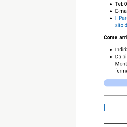
Tel:
E-mai
Il Pa
sito 
Come arri
Indir
Da pi
Monte
ferma
Digita la tua e-mail...