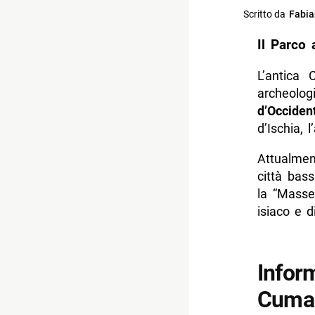
Scritto da
Fabia
Il Parco 
L’antica
archeolo
d’Occiden
d’Ischia, 
Attualment
città bas
la “Masser
isiaco e d
Infor
Cuma