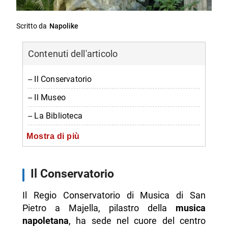
Scritto da
Napolike
Contenuti dell'articolo
-- Il Conservatorio
-- Il Museo
-- La Biblioteca
-- Informazioni sul Conservatorio di San Pietro
Mostra di più
a Majella
-- Scopri di più da Napolike.it
Il Conservatorio
Il Regio Conservatorio di Musica di San
Pietro a Majella, pilastro della
musica
napoletana
, ha sede nel cuore del centro