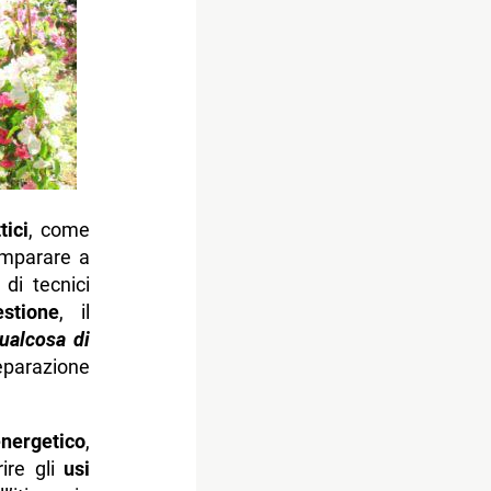
tici
, come
imparare a
di tecnici
stione
, il
alcosa di
parazione
energetico
,
rire gli
usi