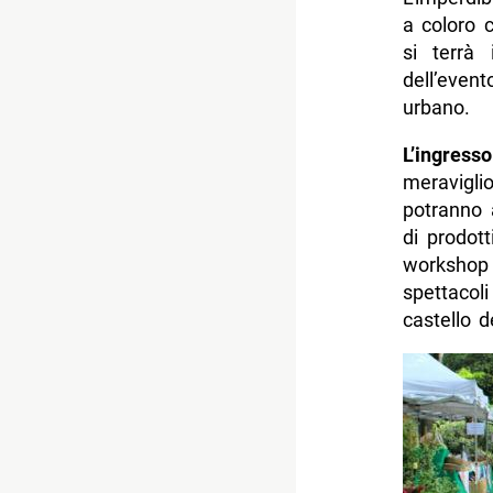
a coloro 
si terrà
dell’event
urbano.
L’ingresso
meravigl
potranno a
di prodott
workshop 
spettacol
castello d