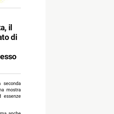
, il
to di
resso
 seconda
una mostra
ed essenze
e” ma anche