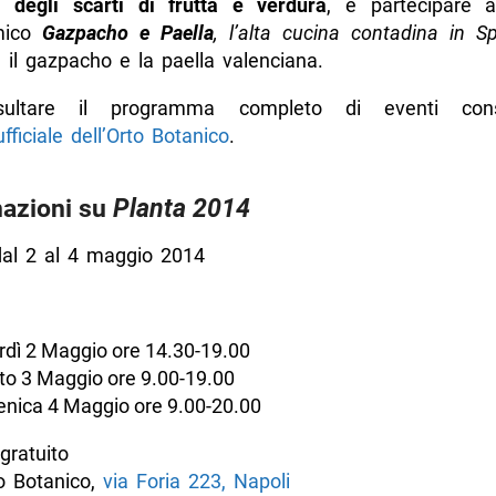
vi degli scarti di frutta e verdura
, e partecipare all
mico
Gazpacho e Paella
, l’alta
cucina contadina in S
 il gazpacho e la paella valenciana.
ultare il programma completo di eventi cons
fficiale dell’Orto Botanico
.
mazioni su
Planta 2014
al 2 al 4 maggio 2014
dì 2 Maggio ore 14.30-19.00
o 3 Maggio ore 9.00-19.00
nica 4 Maggio ore 9.00-20.00
gratuito
o Botanico,
via Foria 223, Napoli