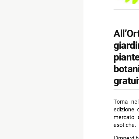
All’Or
giard
piante
botan
gratui
Torna nel
edizione 
mercato d
esotiche.
L’imperdib