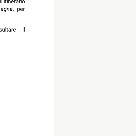
’itinerario
pagna
, per
ultare il