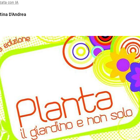
zata con IA
tina D'Andrea