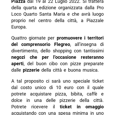
Piazza
dal 19 al 22 Luglio 2022. Si tratterà
-- Contatti
della quarta edizione organizzata dalla Pro
-- Scopri di più da Napolike.it
Loco Quarto Santa Maria e che avrà luogo
proprio nel centro della città, a Piazzale
Europa.
Quattro giornate per
promuovere i territori
del comprensorio Flegreo
, all’insegna di
divertimento, dello shopping con tantissimi
negozi che per l’occasione resteranno
aperti
, del buon cibo con pizze preparate
dalle
pizzerie
della città e buona musica.
A tal proposito ci sarà uno speciale ticket
dal costo unico di 10 euro con il quale
potrete acquistare pizza, bibita, caffè e
dolce in una delle pizzerie della città.
Potrete ricevere il
ticket in omaggio
acquistando con una spesa minima in uno