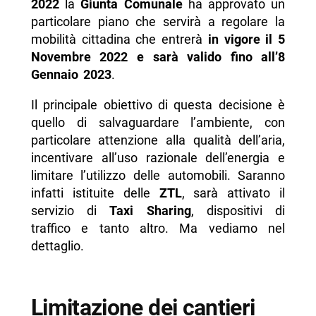
2022
la
Giunta Comunale
ha approvato un
Mille”
particolare piano che servirà a regolare la
- Sosta dei bus turistici
mobilità cittadina che entrerà
in vigore il 5
Novembre 2022 e sarà valido fino all’8
-- Gli orari della ZTL Bus turistici
Gennaio 2023
.
-- I bus interessati dal divieto
Il principale obiettivo di questa decisione è
-- I bus turistici non interessati dal divieto
quello di salvaguardare l’ambiente, con
-- Scopri di più da Napolike.it
particolare attenzione alla qualità dell’aria,
incentivare all’uso razionale dell’energia e
limitare l’utilizzo delle automobili. Saranno
infatti istituite delle
ZTL
, sarà attivato il
servizio di
Taxi Sharing
, dispositivi di
traffico e tanto altro. Ma vediamo nel
dettaglio.
Limitazione dei cantieri