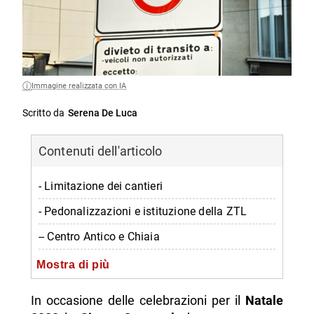
Immagine realizzata con IA
Scritto da
Serena De Luca
Contenuti dell'articolo
- Limitazione dei cantieri
- Pedonalizzazioni e istituzione della ZTL
-- Centro Antico e Chiaia
-- Istituzione del Senso unico pedonale in via
Mostra di più
San Gregorio Armeno
In occasione delle celebrazioni per il
Natale
-- Zona a traffico limitato “Morelli, Filangieri,