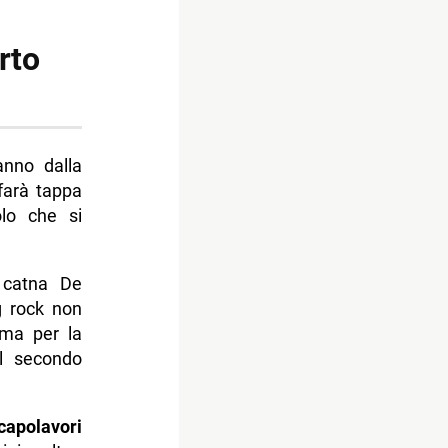
rto
anno dalla
 farà tappa
lo che si
M catna De
g rock non
 ma per la
el secondo
capolavori