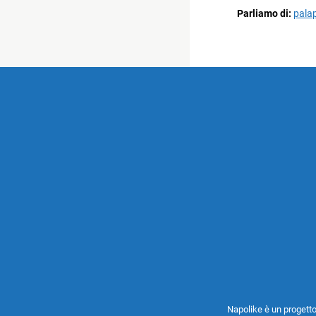
Parliamo di:
pala
Napolike è un progetto