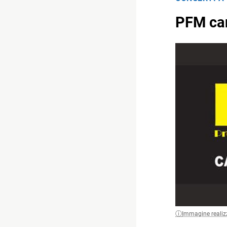
PFM can
Immagine realiz