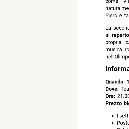
come Via
naturalmen
Piero e ta
La second
al
reperto
propria c
musica roc
nell’Olimp
Inform
Quando:
Dove:
Tea
Ora:
21.0
Prezzo bi
I set
Posto