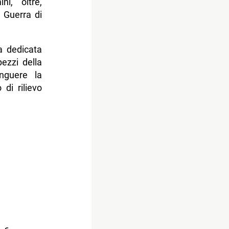
i, oltre,
a Guerra di
a dedicata
ezzi della
inguere la
 di rilievo