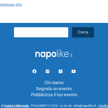
partenope
,
pfm
Ricerca
per:
Chi siamo
Segnala un evento
Pubblicizza il tuo evento
 di
Catani e Morreale
- P.IVA 09051111210 - cc nc nd - info@napolike.it -
Credits