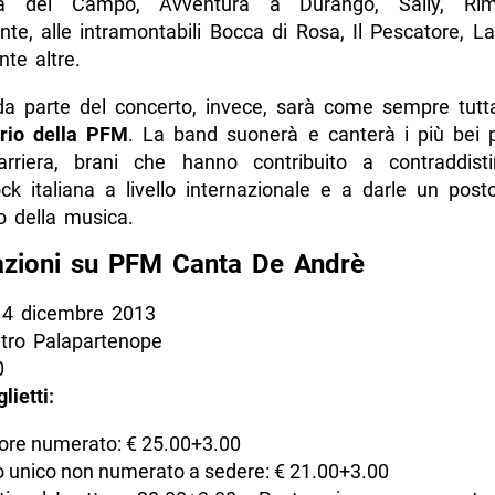
 del Campo, Avventura a Durango, Sally, Rimin
te, alle intramontabili Bocca di Rosa, Il Pescatore, L
nte altre.
a parte del concerto, invece, sarà come sempre tutt
rio della PFM
. La band suonerà e canterà i più bei p
arriera, brani che hanno contribuito a contraddist
k italiana a livello internazionale e a darle un posto
o della musica.
azioni su PFM Canta De Andrè
14 dicembre 2013
tro Palapartenope
0
glietti:
tore numerato: € 25.00+3.00
 unico non numerato a sedere: € 21.00+3.00