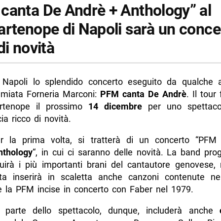
canta De Andrè + Anthology” al
artenope di Napoli sarà un conce
di novità
 Napoli lo splendido concerto eseguito da qualche 
emiata Forneria Marconi:
PFM canta De Andrè
. Il tour
rtenope il prossimo
14 dicembre
per uno spettaco
a ricco di novità.
per la prima volta, si tratterà di un concerto “PF
nthology
“, in cui ci saranno delle novità. La band pro
uirà i più importanti brani del cantautore genovese,
ta inserirà in scaletta anche canzoni contenute n
 la PFM incise in concerto con Faber nel 1979.
 parte dello spettacolo, dunque, includerà anche