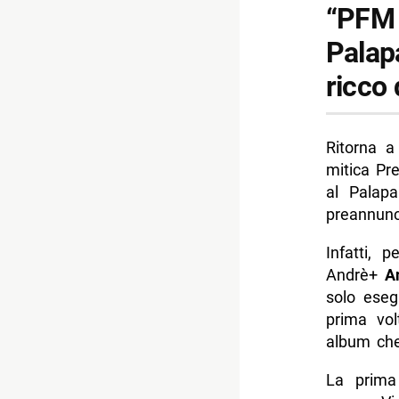
“PFM 
Palap
ricco 
Ritorna a
mitica Pr
al Palapa
preannunci
Infatti, 
Andrè+
A
solo eseg
prima vol
album che
La prima