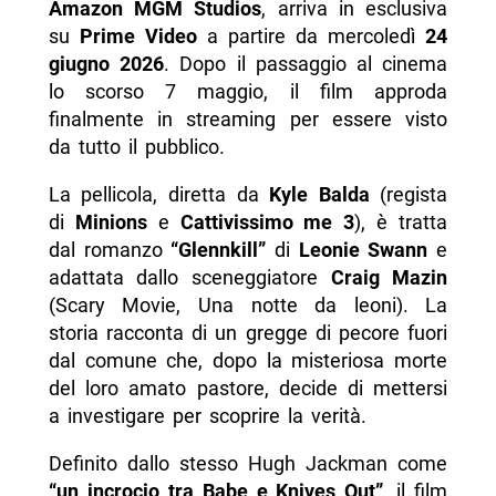
Amazon MGM Studios
, arriva in esclusiva
su
Prime Video
a partire da mercoledì
24
giugno 2026
. Dopo il passaggio al cinema
lo scorso 7 maggio, il film approda
finalmente in streaming per essere visto
da tutto il pubblico.
La pellicola, diretta da
Kyle Balda
(regista
di
Minions
e
Cattivissimo me 3
), è tratta
dal romanzo
“Glennkill”
di
Leonie Swann
e
adattata dallo sceneggiatore
Craig Mazin
(Scary Movie, Una notte da leoni). La
storia racconta di un gregge di pecore fuori
dal comune che, dopo la misteriosa morte
del loro amato pastore, decide di mettersi
a investigare per scoprire la verità.
Definito dallo stesso Hugh Jackman come
“un incrocio tra Babe e Knives Out”
, il film