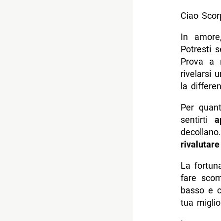
Ciao Scorp
In amore,
Potresti s
Prova a 
rivelarsi 
la differe
Per quant
sentirti
a
decollano
rivalutare
La fortun
fare scom
basso e c
tua migli