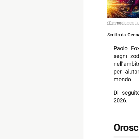
Immagine realiz
Scritto da
Genna
Paolo Fox
segni zod
nell’ambi
per aiuta
mondo.
Di seguit
2026.
Orosc