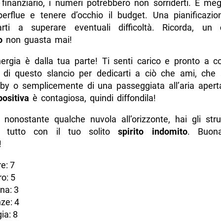
finanziario, i numeri potrebbero non sorriderti. È megl
erflue e tenere d’occhio il budget. Una pianificazio
arti a superare eventuali difficoltà. Ricorda, un
o
non guasta mai!
energia è dalla tua parte! Ti senti carico e pronto a 
a di questo slancio per dedicarti a ciò che ami, che si
bby o semplicemente di una passeggiata all’aria aperta
positiva
è contagiosa, quindi diffondila!
i, nonostante qualche nuvola all’orizzonte, hai gli str
re tutto con il tuo solito
spirito indomito
. Buona
!
e: 7
o: 5
na: 3
ze: 4
ia: 8