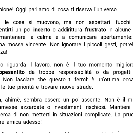
ione! Oggi parliamo di cosa ti riserva l’universo.
 le cose si muovono, ma non aspettarti fuochi d’
entirti un po’
incerto
o addirittura
frustrato
in alcune s
mantenere la calma e a comunicare apertamente:
una mossa vincente. Non ignorare i piccoli gesti, potr
nza!
o riguarda il lavoro, non è il tuo momento migliore
ppesantito
da troppe responsabilità o da progett
. Non lasciare che questo ti fermi: è un’ottima occ
le tue priorità e trovare nuove strade.
a, ahimè, sembra essere un po’ assente. Non è il 
messe azzardate o investimenti rischiosi. Mantieni 
erca di non metterti in situazioni complicate. La pru
ore amica adesso!