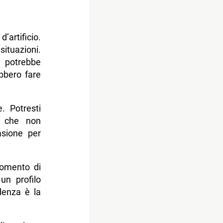
artificio.
ituazioni.
 potrebbe
ebbero fare
. Potresti
i che non
asione per
momento di
un profilo
denza è la