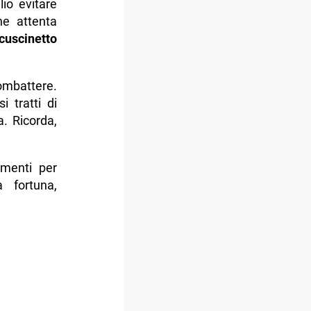
io evitare
ne attenta
cuscinetto
combattere.
 tratti di
. Ricorda,
umenti per
 fortuna,