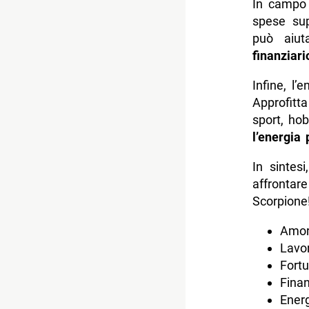
In campo 
spese sup
può aiut
finanziari
Infine, l’
Approfitt
sport, ho
l’energia 
In sintes
affronta
Scorpione
Amor
Lavor
Fortu
Finan
Energ