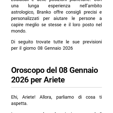
- Oroscopo del 08 Gennaio 2026 per Bilancia
una lunga esperienza nell’ambito
- Oroscopo del 08 Gennaio 2026 per Scorpione
astrologico, Branko offre consigli precisi e
personalizzati per aiutare le persone a
- Oroscopo del 08 Gennaio 2026 per Sagittario
capire meglio se stesse e il loro posto nel
- Oroscopo del 08 Gennaio 2026 per
mondo.
Capricorno
Di seguito trovate tutte le sue previsioni
- Oroscopo del 08 Gennaio 2026 per Acquario
per il giorno 08 Gennaio 2026
- Oroscopo del 08 Gennaio 2026 per Pesci
-- Scopri di più da Napolike.it
Oroscopo del 08 Gennaio
2026 per Ariete
Ehi, Ariete! Allora, parliamo di cosa ti
aspetta.