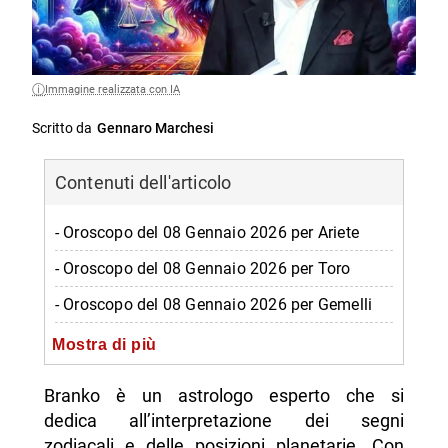
Immagine realizzata con IA
Scritto da
Gennaro Marchesi
Contenuti dell'articolo
- Oroscopo del 08 Gennaio 2026 per Ariete
- Oroscopo del 08 Gennaio 2026 per Toro
- Oroscopo del 08 Gennaio 2026 per Gemelli
- Oroscopo del 08 Gennaio 2026 per Cancro
Mostra di più
- Oroscopo del 08 Gennaio 2026 per Leone
Branko è un astrologo esperto che si
- Oroscopo del 08 Gennaio 2026 per Vergine
dedica all’interpretazione dei segni
zodiacali e delle posizioni planetarie. Con