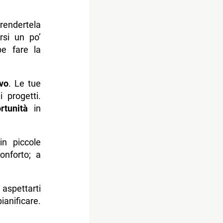
rendertela
rsi un po’
be fare la
ivo
. Le tue
 progetti.
rtunità
in
 in piccole
onforto; a
aspettarti
anificare.