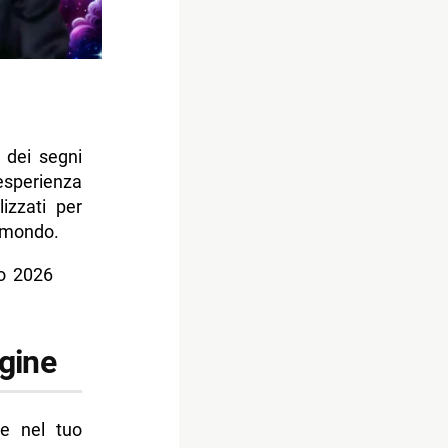
 dei segni
sperienza
lizzati per
l mondo.
io 2026
gine
se nel tuo