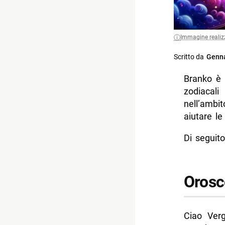
Immagine realiz
Scritto da
Genna
Branko è 
zodiacal
nell’ambit
aiutare l
Di seguito
Orosc
Ciao Verg