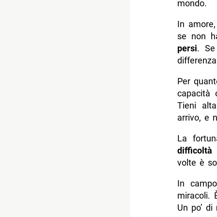
mondo.
In amore,
se non ha
persi
. Se
differenza
Per quant
capacità 
Tieni alt
arrivo, e 
La fortu
difficoltà
c
volte è s
In campo
miracoli
Un po’ di