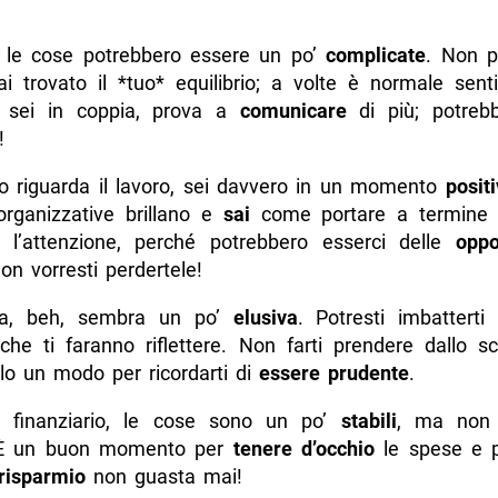
 le cose potrebbero essere un po’
complicate
. Non p
i trovato il *tuo* equilibrio; a volte è normale senti
 sei in coppia, prova a
comunicare
di più; potreb
!
o riguarda il lavoro, sei davvero in un momento
posit
organizzative brillano e
sai
come portare a termine i
a l’attenzione, perché potrebbero esserci delle
oppo
non vorresti perdertele!
na, beh, sembra un po’
elusiva
. Potresti imbatterti
he ti faranno riflettere. Non farti prendere dallo sc
olo un modo per ricordarti di
essere prudente
.
 finanziario, le cose sono un po’
stabili
, ma non 
. È un buon momento per
tenere d’occhio
le spese e pi
risparmio
non guasta mai!