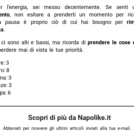
per l’energia, sei messo decentemente. Se senti 
ento
, non esitare a prenderti un momento per rica
na pausa è proprio ciò di cui hai bisogno per
ri
ta
.
, ci sono alti e bassi, ma ricorda di
prendere le cose
erdere mai di vista le tue priorità.
e: 3
o: 8
na: 3
ze: 3
ia: 6
Scopri di più da Napolike.it
Abbonati per ricevere gli ultimi articoli inviati alla tua e-mail.