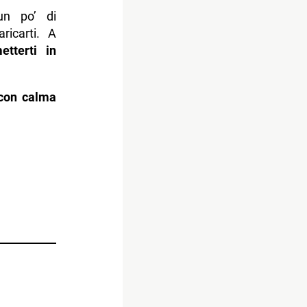
un po’ di
ricarti. A
metterti in
 con calma