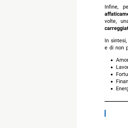
Infine, 
affaticam
volte, u
carreggia
In sintesi
e di non p
Amor
Lavor
Fortu
Finan
Energ