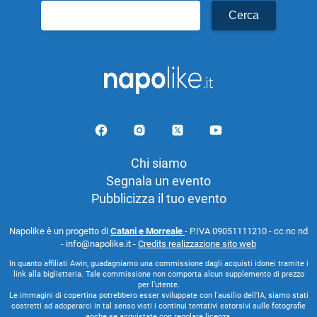
Ricerca
per:
Chi siamo
Segnala un evento
Pubblicizza il tuo evento
Napolike è un progetto di
Catani e Morreale
- P.IVA 09051111210 - cc nc nd
- info@napolike.it -
Credits realizzazione sito web
In quanto affiliati Awin, guadagniamo una commissione dagli acquisti idonei tramite i
link alla biglietteria. Tale commissione non comporta alcun supplemento di prezzo
per l’utente.
Le immagini di copertina potrebbero esser sviluppate con l'ausilio dell'IA, siamo stati
costretti ad adoperarci in tal senso visti i continui tentativi estorsivi sulle fotografie
anche se acquistate con regolare licenza.