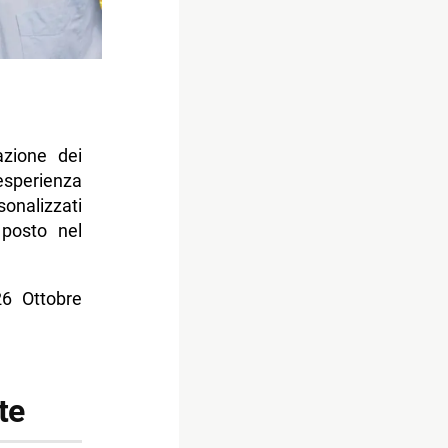
azione dei
esperienza
onalizzati
 posto nel
26 Ottobre
te