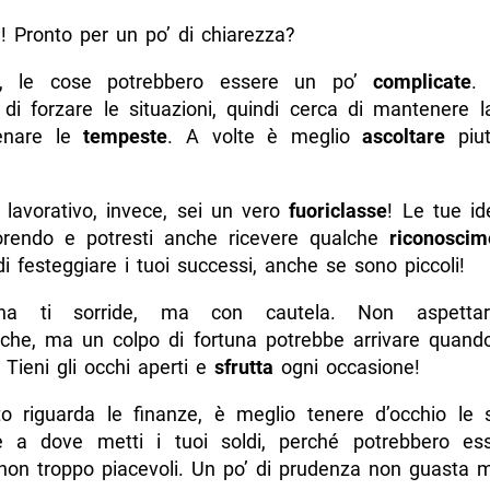
e! Pronto per un po’ di chiarezza?
, le cose potrebbero essere un po’
complicate
.
i forzare le situazioni, quindi cerca di mantenere 
enare le
tempeste
. A volte è meglio
ascoltare
piut
e lavorativo, invece, sei un vero
fuoriclasse
! Le tue ide
orendo e potresti anche ricevere qualche
riconoscim
di festeggiare i tuoi successi, anche se sono piccoli!
na ti sorride, ma con cautela. Non aspettart
riche, ma un colpo di fortuna potrebbe arrivare quan
. Tieni gli occhi aperti e
sfrutta
ogni occasione!
o riguarda le finanze, è meglio tenere d’occhio le 
e a dove metti i tuoi soldi, perché potrebbero ess
on troppo piacevoli. Un po’ di prudenza non guasta m