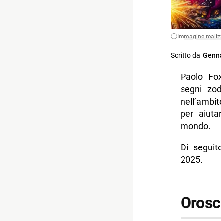
Immagine realiz
Scritto da
Genna
Paolo Fox
segni zod
nell’ambi
per aiuta
mondo.
Di seguit
2025.
Orosc