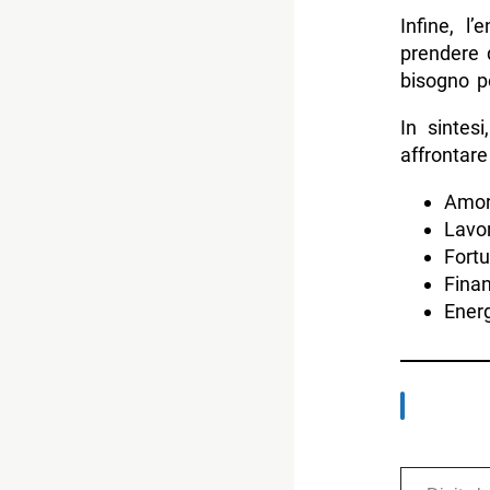
Infine, l
prendere 
bisogno pe
In sintes
affrontare
Amor
Lavor
Fortu
Finan
Energ
Digita la tua e-mail...