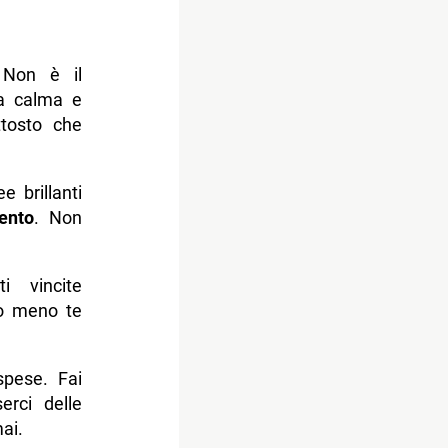
 Non è il
la calma e
tosto che
e brillanti
ento
. Non
i vincite
do meno te
spese. Fai
erci delle
ai.