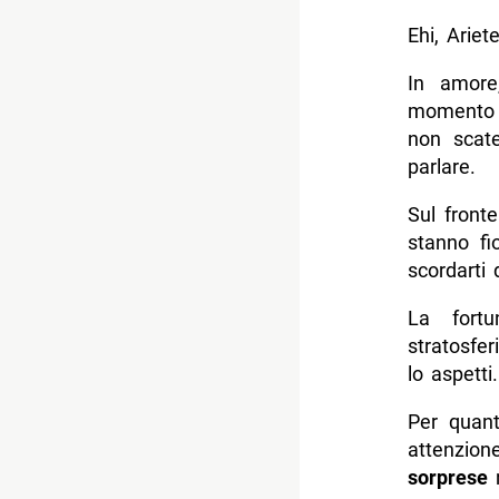
Ehi, Ariet
In amore
momento d
non scat
parlare.
Sul front
stanno fi
scordarti 
La fortu
stratosfe
lo aspetti
Per quant
attenzion
sorprese
n