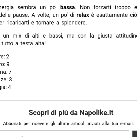
’energia sembra un po’
bassa
. Non forzarti troppo 
delle pause. A volte, un po’ di
relax
è esattamente ciò 
r ricaricarti e tornare a splendere.
i, un mix di alti e bassi, ma con la giusta attitudine
 tutto a testa alta!
e: 2
o: 9
na: 7
ze: 3
ia: 4
Scopri di più da Napolike.it
Abbonati per ricevere gli ultimi articoli inviati alla tua e-mail.