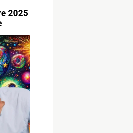
re 2025
e