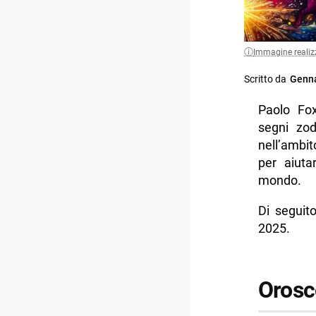
Immagine realiz
Scritto da
Genna
Paolo Fox
segni zod
nell’ambi
per aiuta
mondo.
Di seguit
2025.
Orosc