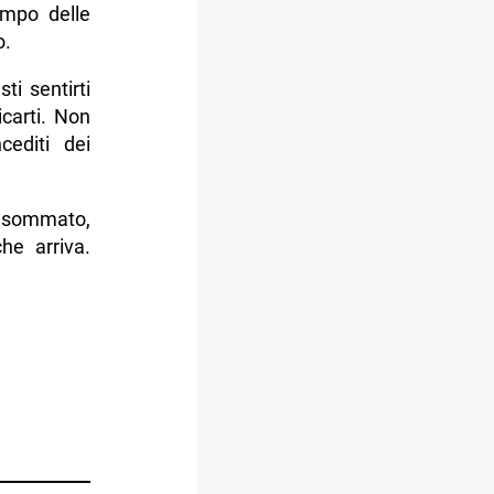
empo delle
o.
ti sentirti
icarti. Non
cediti dei
o sommato,
he arriva.