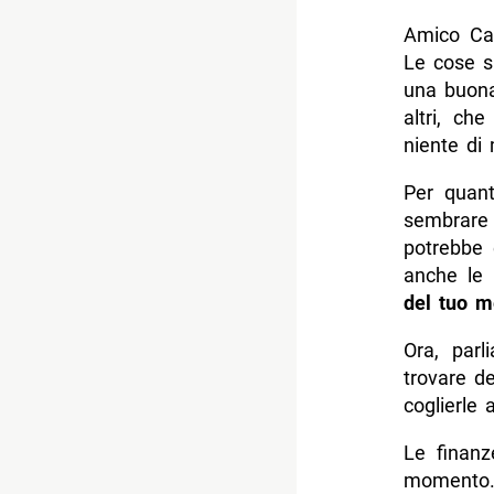
Amico Can
Le cose s
una buona 
altri, ch
niente di 
Per quant
sembrare 
potrebbe 
anche le 
del tuo m
Ora, parl
trovare d
coglierle 
Le finanz
momento.