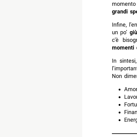
momento
grandi sp
Infine, l’
un po’
gi
c’è bisog
momenti d
In sintes
l’importa
Non diment
Amor
Lavor
Fortu
Finan
Energ