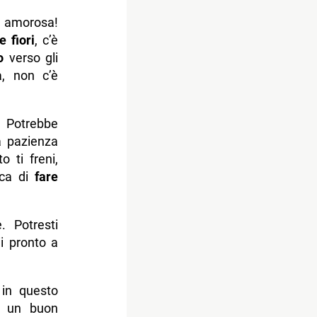
a amorosa!
e fiori
, c’è
o
verso gli
a, non c’è
. Potrebbe
a pazienza
 ti freni,
rca di
fare
. Potresti
ii pronto a
 in questo
È un buon