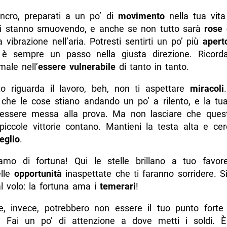
cro, preparati a un po’ di
movimento
nella tua vit
i stanno smuovendo, e anche se non tutto sarà
rose 
vibrazione nell’aria. Potresti sentirti un po’ più
apert
e è sempre un passo nella giusta direzione. Ricord
male nell’
essere vulnerabile
di tanto in tanto.
o riguarda il lavoro, beh, non ti aspettare
miracoli
che le cose stiano andando un po’ a rilento, e la tu
essere messa alla prova. Ma non lasciare che questo
piccole vittorie contano. Mantieni la testa alta e ce
eglio
.
iamo di fortuna! Qui le stelle brillano a tuo favore
elle
opportunità
inaspettate che ti faranno sorridere. S
al volo: la fortuna ama i
temerari
!
e, invece, potrebbero non essere il tuo punto forte
 Fai un po’ di attenzione a dove metti i soldi. 