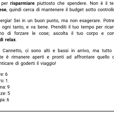
 per
risparmiare
piuttosto che spendere. Non è il t
ese
, quindi cerca di mantenere il budget sotto controll
energia! Sei in un buon punto, ma non esagerare. Potres
ù
ogni tanto, e va bene. Prenditi il tuo tempo per ricar
no di forzare le cose; ascolta il tuo corpo e con
i relax
.
i, Cannetto, ci sono alti e bassi in arrivo, ma tutt
nte è rimanere aperti e pronti ad affrontare quello c
icare di goderti il viaggio!
e: 6
o: 1
na: 9
ze: 5
ia: 6