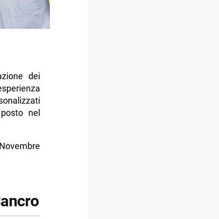
azione dei
esperienza
onalizzati
 posto nel
5 Novembre
Cancro