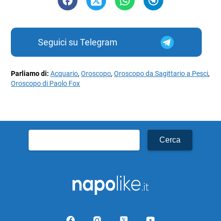
Seguici su Telegram
Parliamo di:
Acquario
,
Oroscopo
,
Oroscopo da Sagittario a Pesci
,
Oroscopo di Paolo Fox
Ricerca
per: