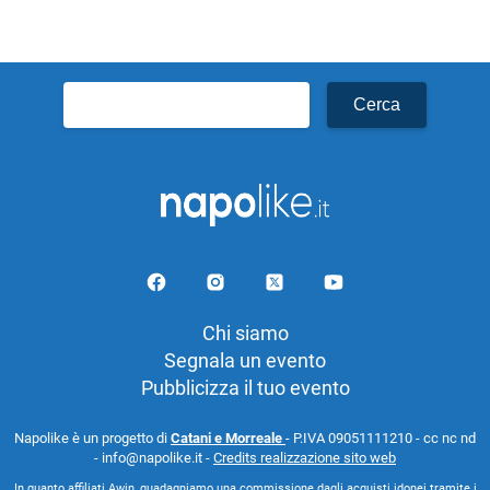
Ricerca
per:
Chi siamo
Segnala un evento
Pubblicizza il tuo evento
Napolike è un progetto di
Catani e Morreale
- P.IVA 09051111210 - cc nc nd
- info@napolike.it -
Credits realizzazione sito web
In quanto affiliati Awin, guadagniamo una commissione dagli acquisti idonei tramite i