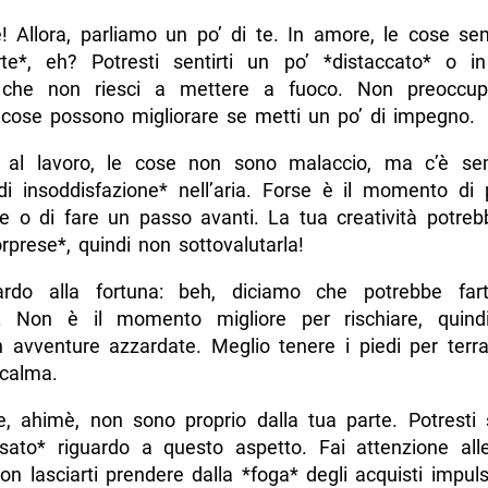
te! Allora, parliamo un po’ di te. In amore, le cose s
rte*, eh? Potresti sentirti un po’ *distaccato* o i
 che non riesci a mettere a fuoco. Non preoccupar
 cose possono migliorare se metti un po’ di impegno.
 al lavoro, le cose non sono malaccio, ma c’è se
di insoddisfazione* nell’aria. Forse è il momento di
e o di fare un passo avanti. La tua creatività potrebb
rprese*, quindi non sottovalutarla!
ardo alla fortuna: beh, diciamo che potrebbe far
. Non è il momento migliore per rischiare, quind
in avventure azzardate. Meglio tenere i piedi per terr
calma.
e, ahimè, non sono proprio dalla tua parte. Potresti s
ssato* riguardo a questo aspetto. Fai attenzione al
on lasciarti prendere dalla *foga* degli acquisti impuls