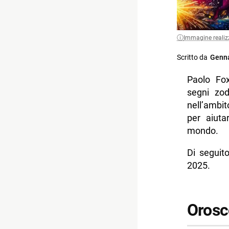
Immagine realiz
Scritto da
Genna
Paolo Fox
segni zod
nell’ambi
per aiuta
mondo.
Di seguit
2025.
Orosc