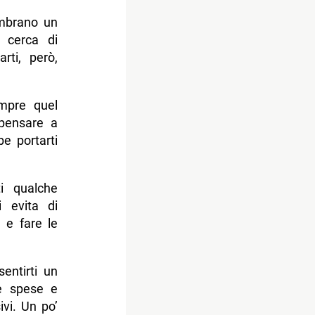
embrano un
n cerca di
ti, però,
mpre quel
 pensare a
e portarti
ti qualche
i evita di
a e fare le
entirti un
le spese e
ivi. Un po’