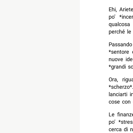
Ehi, Arie
po’ *ince
qualcosa
perché le
Passando
*sentore 
nuove ide
*grandi so
Ora, rigu
*scherzo*
lanciarti 
cose con 
Le finanz
po’ *stre
cerca di n