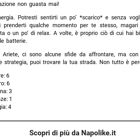
cazione non guasta mai!
energia. Potresti sentirti un po’ *scarico* e senza vogl
i prenderti qualche momento per te stesso, magari
a o un po’ di relax. A volte, è proprio ciò di cui hai 
le batterie.
i, Ariete, ci sono alcune sfide da affrontare, ma con
 strategia, puoi trovare la tua strada. Non tutto è per
e: 6
o: 6
na: 3
ze: 1
ia: 4
Scopri di più da Napolike.it