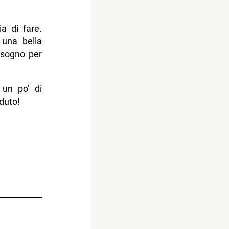
ia di fare.
 una bella
bisogno per
 un po’ di
duto!