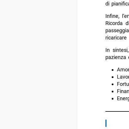
di pianifi
Infine, l’
Ricorda d
passeggiat
ricaricare 
In sintes
pazienza e
Amor
Lavor
Fortu
Finan
Energ