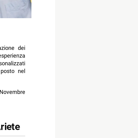
azione dei
esperienza
onalizzati
 posto nel
8 Novembre
riete