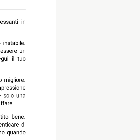
essanti in
 instabile.
 essere un
gui il tuo
 migliore.
mpressione
è solo una
ffare.
tito bene.
nticare di
tano quando