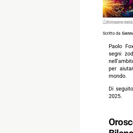
Immagine realiz
Scritto da
Genna
Paolo Fox
segni zod
nell’ambi
per aiuta
mondo.
Di seguit
2025.
Orosc