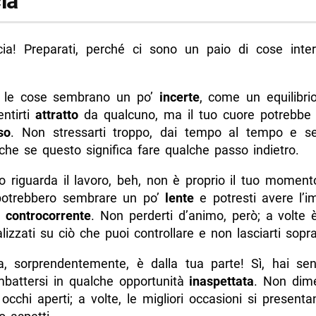
ia
ncia! Preparati, perché ci sono un paio di cose inter
, le cose sembrano un po’
incerte
, come un equilibrio
entirti
attratto
da qualcuno, ma il tuo cuore potrebbe
so
. Non stressarti troppo, dai tempo al tempo e se
nche se questo significa fare qualche passo indietro.
o riguarda il lavoro, beh, non è proprio il tuo momento
potrebbero sembrare un po’
lente
e potresti avere l’i
 controcorrente
. Non perderti d’animo, però; a volte 
lizzati su ciò che puoi controllare e non lasciarti sopra
a, sorprendentemente, è dalla tua parte! Sì, hai sen
imbattersi in qualche opportunità
inaspettata
. Non dime
 occhi aperti; a volte, le migliori occasioni si presen