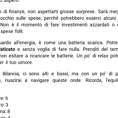
o aspetti.
o di finanze, non aspettarti grosse sorprese. Sarà meg
occhio sulle spese, perché potrebbero esserci alcun
. Non è il momento di fare investimenti azzardati o di
spese folli.
guardo all’energia, è come una batteria scarica. Potres
faticato
e senza voglia di fare nulla. Prenditi del te
on esitare a ricaricare le batterie. Un po’ di relax po
er il tuo umore.
i, Bilancia, ci sono alti e bassi, ma con un po’ di 
e, riuscirai a navigare queste onde. Ricorda, l’equil
e: 6
o: 3
na: 8
ze: 4