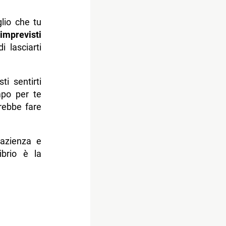
lio che tu
i
imprevisti
 lasciarti
ti sentirti
mpo per te
trebbe fare
pazienza e
ibrio è la