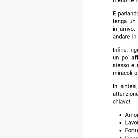
meno te l
E parland
tenga un 
in arrivo
andare in 
Infine, ri
un po’
af
stesso e n
miracoli p
In sintes
attenzion
chiave!
Amor
Lavor
Fortu
Finan