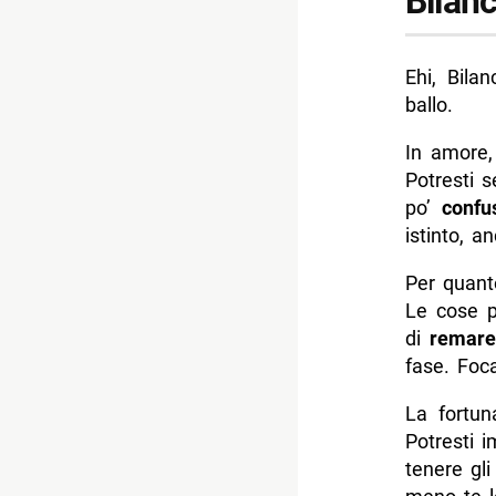
Bilanc
Ehi, Bila
ballo.
In amore
Potresti s
po’
confu
istinto, a
Per quant
Le cose 
di
remare
fase. Foca
La fortun
Potresti 
tenere gli