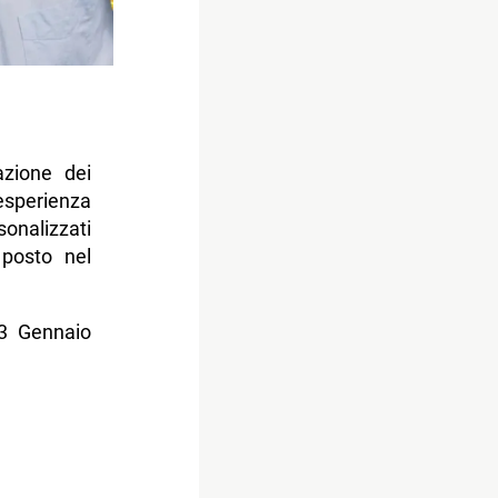
azione dei
esperienza
onalizzati
 posto nel
03 Gennaio