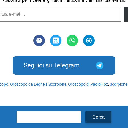
Abbonati per ricevere gli ultimi articoli inviati alla tua e-mail.
Seguici su Telegram
copo
,
Oroscopo da Leone a Scorpione
,
Oroscopo di Paolo Fox
,
Scorpione
Ricerca
per: