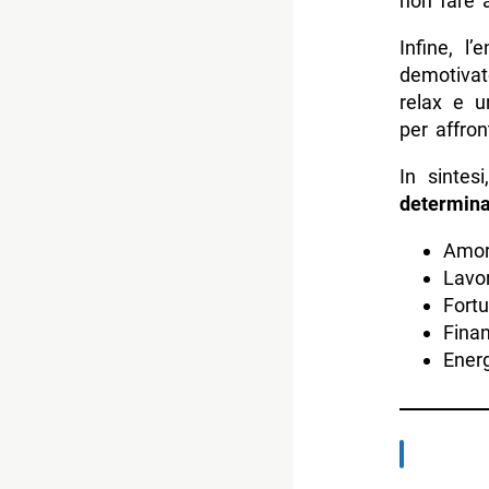
non fare 
Infine, l
demotivat
relax e 
per affron
In sintes
determina
Amor
Lavor
Fortu
Finan
Energ