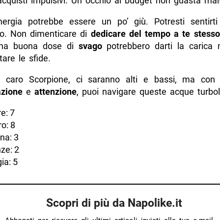
acquisti impulsivi. Un occhio al budget non guasta mai
’energia potrebbe essere un po’ giù. Potresti sentirt
o. Non dimenticare di
dedicare del tempo a te stesso
una buona dose di
svago
potrebbero darti la carica 
tare le sfide.
i, caro Scorpione, ci saranno alti e bassi, ma con
zione
e
attenzione
, puoi navigare queste acque turbol
e: 7
o: 8
na: 3
ze: 2
ia: 5
Scopri di più da Napolike.it