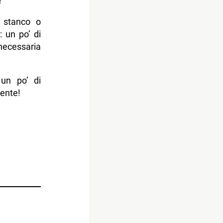
!
i stanco o
: un po’ di
necessaria
 un po’ di
ente!