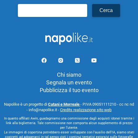
Ricerca
per:
Chi siamo
Segnala un evento
Pubblicizza il tuo evento
Napolike è un progetto di
Catani e Morreale
- P.IVA 09051111210 - cc nc nd
- info@napolike.it -
Credits realizzazione sito web
In quanto affiliati Awin, guadagniamo una commissione dagli acquisti idonei tramite i
link alla biglietteria. Tale commissione non comporta alcun supplemento di prezzo
per l’utente.
Le immagini di copertina potrebbero esser sviluppate con l'ausilio dell'IA, siamo stati
costretti ad adoperarci in tal senso visti i continui tentativi estorsivi sulle fotografie