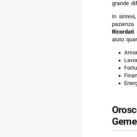
grande dif
In sintes
pazienza 
Ricordati
aiuto qua
Amor
Lavor
Fortu
Finan
Energ
Orosc
Gemel