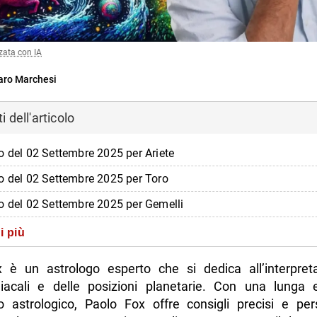
zata con IA
ro Marchesi
 dell'articolo
o del 02 Settembre 2025 per Ariete
o del 02 Settembre 2025 per Toro
o del 02 Settembre 2025 per Gemelli
o del 02 Settembre 2025 per Cancro
i più
o del 02 Settembre 2025 per Leone
 è un astrologo esperto che si dedica all’interpret
o del 02 Settembre 2025 per Vergine
iacali e delle posizioni planetarie. Con una lunga 
to astrologico, Paolo Fox offre consigli precisi e pers
o del 02 Settembre 2025 per Bilancia