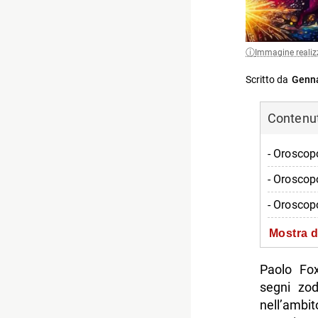
Immagine realiz
Scritto da
Genna
Contenuti
- Oroscop
- Oroscop
- Oroscop
- Oroscop
Mostra d
- Oroscop
Paolo Fox
- Oroscop
segni zod
nell’ambi
- Oroscop