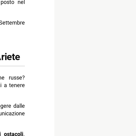
 posto nel
2 Settembre
riete
ne russe?
ti a tenere
lgere dalle
unicazione
i ostacoli
.