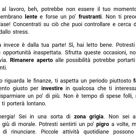
al lavoro, beh, potrebbe non essere il tuo momento
sembrano
lente
e forse un po’
frustranti
. Non ti preo
ase! Concentrati su ciò che puoi controllare e cerca d
allo stress.
 invece è dalla tua parte! Sì, hai letto bene. Potresti
 opportunità inaspettata. Sfrutta queste occasioni, no
 via.
Rimanere aperto
alle possibilità potrebbe portarti 
ti.
o riguarda le finanze, ti aspetta un periodo piuttosto
ento giusto per
investire
in qualcosa che ti interes
risparmiare un po’ di più. Non è tempo di spese folli,
ti porterà lontano.
’energia! Sei in una sorta di
zona grigia
. Non sei a
iù di morale. Potresti sentirti un po’
pigro
a volte, m
i rinunciare. Piccole attività quotidiane posson