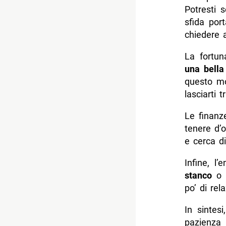
Potresti 
sfida por
chiedere a
La fortun
una bella
questo mo
lasciarti 
Le finanz
tenere d’o
e cerca di
Infine, l
stanco
o d
po’ di rel
In sintes
pazienza 