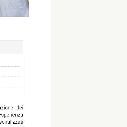
azione dei
esperienza
onalizzati