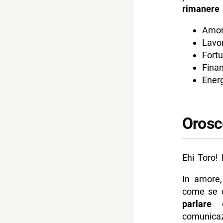
rimanere 
Amor
Lavor
Fortu
Finan
Energ
Orosc
Ehi Toro! 
In amore,
come se c
parlare
e 
comunicaz