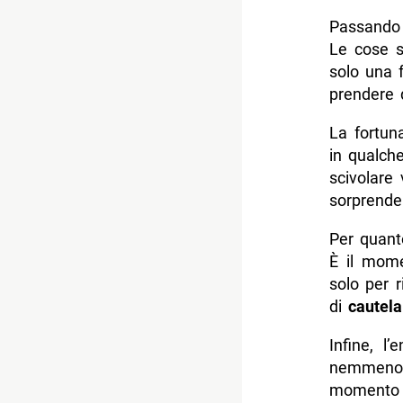
Passando 
Le cose 
solo una f
prendere d
La fortuna
in qualche
scivolare
sorprenden
Per quant
È il mom
solo per 
di
cautela
Infine, l
nemmeno g
momento d