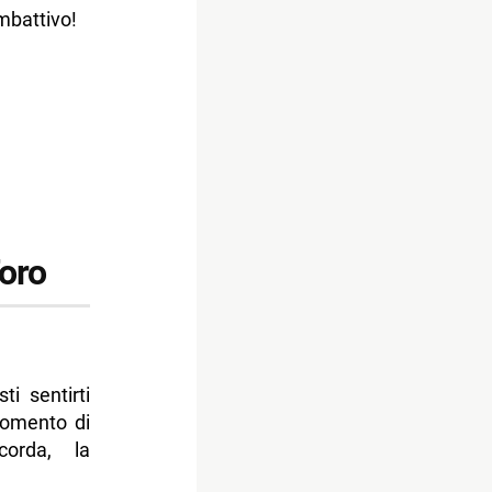
mbattivo!
oro
sti sentirti
momento di
orda, la