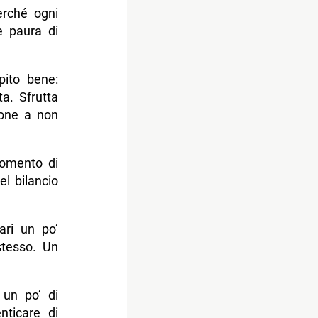
erché ogni
e paura di
pito bene:
a. Sfrutta
ione a non
momento di
el bilancio
ari un po’
stesso. Un
 un po’ di
nticare di