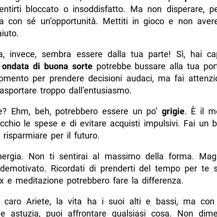
sentirti bloccato o insoddisfatto. Ma non disperare, p
ta con sé un’opportunità. Mettiti in gioco e non aver
iuto.
a, invece, sembra essere dalla tua parte! Sì, hai ca
 ondata di buona sorte
potrebbe bussare alla tua port
mento per prendere decisioni audaci, ma fai attenz
trasportare troppo dall’entusiasmo.
e? Ehm, beh, potrebbero essere un po’
grigie
. È il 
cchio le spese e di evitare acquisti impulsivi. Fai un b
 risparmiare per il futuro.
’energia. Non ti sentirai al massimo della forma. Mag
emotivato. Ricordati di prenderti del tempo per te 
ax e meditazione potrebbero fare la differenza.
i, caro Ariete, la vita ha i suoi alti e bassi, ma con
e astuzia, puoi affrontare qualsiasi cosa. Non dime