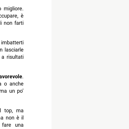
 migliore.
ccupare, è
i non farti
 imbatterti
n lasciarle
a risultati
favorevole
.
sa o anche
 ma un po’
l top, ma
a non è il
o fare una