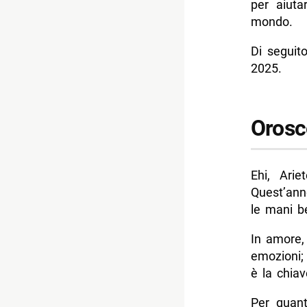
per aiuta
- Oroscop
mondo.
- Oroscop
Di seguito
- Oroscop
2025.
- Oroscop
- Oroscop
Orosc
-- Scopri 
Ehi, Ari
Quest’anno
le mani b
In amore,
emozioni;
è la chiav
Per quant