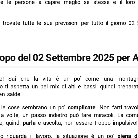
re le persone a capire meglio se stesse e il loro
o del 02 Settembre 2025 per Scorpione
o del 02 Settembre 2025 per Sagittario
 trovate tutte le sue previsioni per tutto il giorno 0
o del 02 Settembre 2025 per Capricorno
o del 02 Settembre 2025 per Acquario
o del 02 Settembre 2025 per Pesci
opo del 02 Settembre 2025 per A
di più da Napolike.it
ete! Sai che la vita è un po’ come una montag
 ti aspetta un bel mix di alti e bassi, quindi prepara
en salde!
 le cose sembrano un po’
complicate
. Non farti travo
 a volte, un passo indietro può fare miracoli. La com
e, quindi
parla
e ascolta, non essere troppo impulsivo!
o riguarda il lavoro, la situazione è un po’
piena d