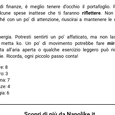
di finanze, è meglio tenere d’occhio il portafoglio. 
alcune spese inattese che ti faranno
riflettere
. Non 
ché con un po’ di attenzione, riuscirai a mantenere le 
energia. Potresti sentirti un po’ affaticato, ma non l
i metta ko. Un po’ di movimento potrebbe fare
mir
ta all’aria aperta o qualche esercizio leggero può ric
ie. Ricorda, ogni piccolo passo conta!
e: 8
o: 3
na: 7
ze: 4
ia: 6
Scopri di più da Napolike.it