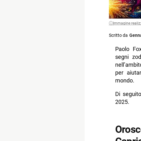
Immagine realiz
Scritto da
Genna
Paolo Fox
segni zod
nell’ambi
per aiuta
mondo.
Di seguit
2025.
Orosc