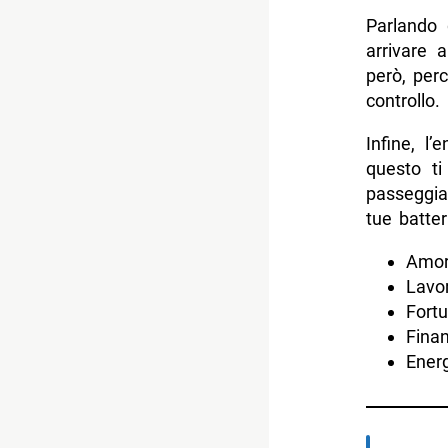
Parlando 
arrivare 
però, per
controllo.
Infine, l’
questo t
passeggia
tue batter
Amor
Lavor
Fortu
Finan
Energ