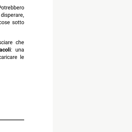
Potrebbero
disperare,
cose sotto
asciare che
acoli
: una
aricare le