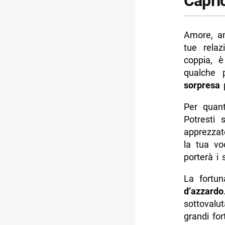
Capri
Amore, a
tue rela
coppia,
qualche p
sorpresa
p
Per quant
Potresti 
apprezzat
la tua vo
porterà i s
La fortu
d’azzardo
sottovalu
grandi for