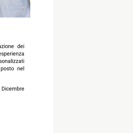
azione dei
esperienza
onalizzati
 posto nel
1 Dicembre