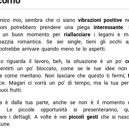
corno
mico mio, sembra che ci siano
vibrazioni positive
ne
zioni potrebbero prendere una piega
interessante
. 
 è un buon momento per
riallacciare
i legami e ma
azzia romantica. Se sei single, tieni gli occhi a
otrebbe arrivare quando meno te lo aspetti.
o riguarda il lavoro, beh, la situazione è un po’
c
sentirti un po’ bloccato, come se le tue idee non
e come meritano. Non lasciare che questo ti fermi;
ce. Magari ci vorrà un po’ di tempo, ma la tua pe
uoi frutti.
na è dalla tua parte, anche se non è il momento
. Le piccole opportunità si presenteranno, q
tare i dettagli. A volte è nei
piccoli gesti
che si nasc
tune.