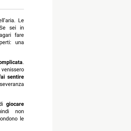
ll’aria. Le
Se sei in
gari fare
perti: una
omplicata
.
 venissero
fai sentire
rseveranza
 di
giocare
uindi non
ondono le