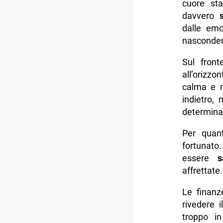
cuore sta
davvero
dalle emo
nasconder
Sul fron
all’orizzo
calma e n
indietro,
determina
Per quant
fortunato
essere
s
affrettate
Le finan
rivedere 
troppo i