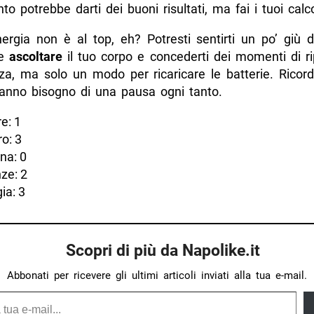
to potrebbe darti dei buoni risultati, ma fai i tuoi calco
energia non è al top, eh? Potresti sentirti un po’ giù 
te
ascoltare
il tuo corpo e concederti dei momenti di r
za, ma solo un modo per ricaricare le batterie. Ricord
 hanno bisogno di una pausa ogni tanto.
e: 1
o: 3
na: 0
ze: 2
ia: 3
Scopri di più da Napolike.it
Abbonati per ricevere gli ultimi articoli inviati alla tua e-mail.