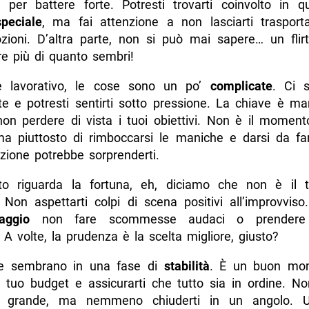
 per battere forte. Potresti trovarti coinvolto in q
speciale
, ma fai attenzione a non lasciarti trasport
zioni. D’altra parte, non si può mai sapere… un flir
e più di quanto sembri!
te lavorativo, le cose sono un po’
complicate
. Ci 
nte e potresti sentirti sotto pressione. La chiave è m
on perdere di vista i tuoi obiettivi. Non è il momento 
 ma piuttosto di rimboccarsi le maniche e darsi da fa
zione potrebbe sorprenderti.
o riguarda la fortuna, eh, diciamo che non è il 
. Non aspettarti colpi di scena positivi all’improvviso
aggio
non fare scommesse audaci o prendere d
. A volte, la prudenza è la scelta migliore, giusto?
ze sembrano in una fase di
stabilità
. È un buon mo
il tuo budget e assicurarti che tutto sia in ordine. N
n grande, ma nemmeno chiuderti in un angolo. U