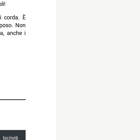
li!
di corda. È
iposo. Non
a, anche i
Iscriviti