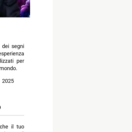
 dei segni
sperienza
lizzati per
l mondo.
e 2025
o
che il tuo