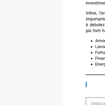
investimen
Infine, l’
importan
è debolez
più forti
Amor
Lavor
Fortu
Finan
Energ
Digita la tua e-mail...