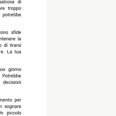
ualcosa di
are troppo
t potrebbe
sono sfide
antenere la
di tirarsi
re. La tua
tuo giorno
. Potrebbe
ecisioni
mento per
on sognare
n piccolo