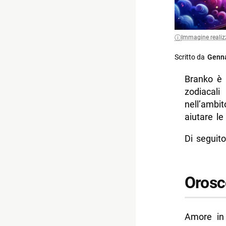
Immagine realiz
Scritto da
Genna
Branko è 
zodiacal
nell’ambit
aiutare l
Di seguito
Orosc
Amore in 