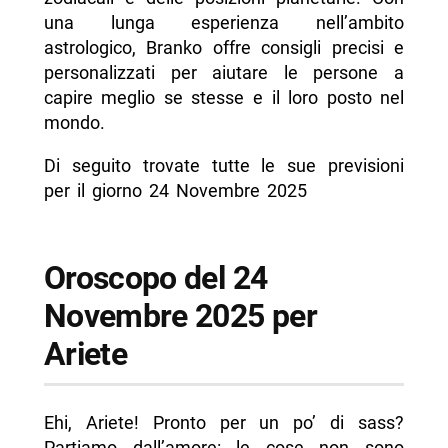
- Oroscopo del 24 Novembre 2025 per Bilancia
una lunga esperienza nell’ambito
- Oroscopo del 24 Novembre 2025 per
astrologico, Branko offre consigli precisi e
Scorpione
personalizzati per aiutare le persone a
capire meglio se stesse e il loro posto nel
- Oroscopo del 24 Novembre 2025 per
mondo.
Sagittario
- Oroscopo del 24 Novembre 2025 per
Di seguito trovate tutte le sue previsioni
Capricorno
per il giorno 24 Novembre 2025
- Oroscopo del 24 Novembre 2025 per
Acquario
Oroscopo del 24
- Oroscopo del 24 Novembre 2025 per Pesci
Novembre 2025 per
-- Scopri di più da Napolike.it
Ariete
Ehi, Ariete! Pronto per un po’ di sass?
Partiamo dall’amore: le cose non sono