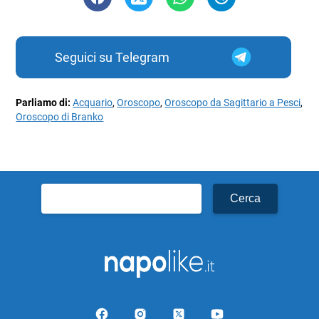
Seguici su Telegram
Parliamo di:
Acquario
,
Oroscopo
,
Oroscopo da Sagittario a Pesci
,
Oroscopo di Branko
Ricerca
per: