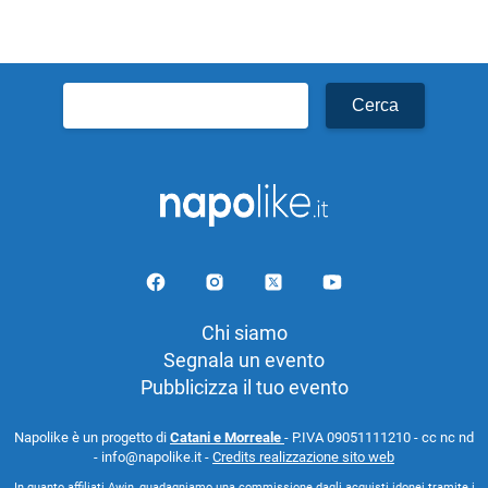
Ricerca
per:
Chi siamo
Segnala un evento
Pubblicizza il tuo evento
Napolike è un progetto di
Catani e Morreale
- P.IVA 09051111210 - cc nc nd
- info@napolike.it -
Credits realizzazione sito web
In quanto affiliati Awin, guadagniamo una commissione dagli acquisti idonei tramite i