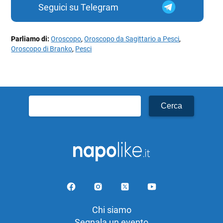
Seguici su Telegram
Parliamo di:
Oroscopo
,
Oroscopo da Sagittario a Pesci
,
Oroscopo di Branko
,
Pesci
Ricerca
per:
Chi siamo
Segnala un evento