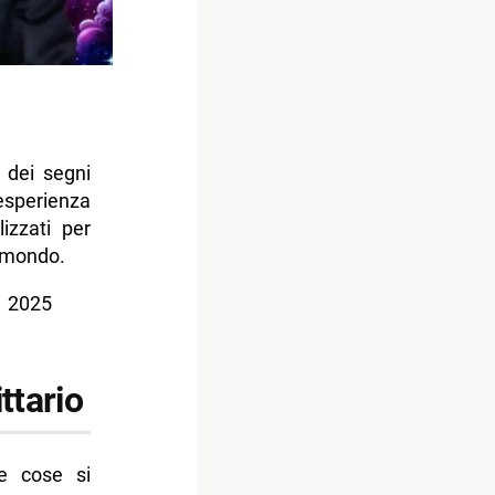
 dei segni
sperienza
lizzati per
l mondo.
e 2025
ttario
le cose si