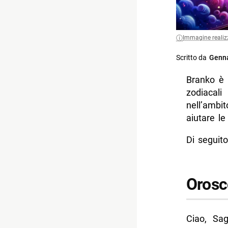
Immagine realiz
Scritto da
Genna
Branko è 
zodiacal
nell’ambit
aiutare l
Di seguito
Orosc
Ciao, Sag