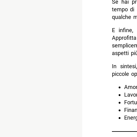
Se hai pr
tempo di 
qualche m
E infine,
Approfitt
semplicem
aspetti pi
In sintes
piccole o
Amor
Lavor
Fortu
Finan
Energ