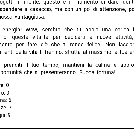
ogetti in mente, questo è il momento di darci den
spendere a casaccio, ma con un po’ di attenzione, pot
ossa vantaggiosa.
 l’energia! Wow, sembra che tu abbia una carica in
a di questa vitalità per dedicarti a nuove attività
ente per fare ciò che ti rende felice. Non lascia
ù lenti della vita ti frenino; sfrutta al massimo la tua e
i, prenditi il tuo tempo, mantieni la calma e approf
pportunità che si presenteranno. Buona fortuna!
e: 0
o: 0
na: 6
ze: 7
ia: 9