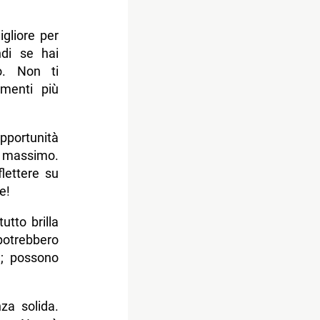
gliore per
ndi se hai
o. Non ti
omenti più
opportunità
l massimo.
lettere su
e!
tto brilla
potrebbero
a; possono
za solida.