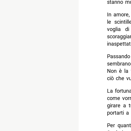
stanno mu
In amore,
le scinti
voglia d
scoraggia
inaspettat
Passando a
sembrano 
Non è la 
ciò che vu
La fortun
come vorr
girare a 
portarti a
Per quant