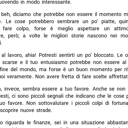
ovendo in modo interessante.
 beh, diciamo che potrebbe non essere il momento mi
lle. Le cose potrebbero sembrare un po’ piatte, qui
i fare colpo, forse è meglio aspettare un attim
re, però; a volte le migliori storie nascono nei m
i.
l lavoro, ahia! Potresti sentirti un po’ bloccato. Le 
scarse e il tuo entusiasmo potrebbe non essere a
fine del mondo, ma forse è un buon momento per rif
oi veramente. Non avere fretta di fare scelte affrettat
a, invece, sembra essere a tuo favore. Anche se non tu
esti, ci sono piccoli segnali che indicano che le cose 
tuo favore. Non sottovalutare i piccoli colpi di fortun
 scoprire nuove strade.
o riguarda le finanze, sei in una situazione abbastan