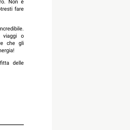
tro. Non è
resti fare
credibile.
, viaggi o
re che gli
nergia!
itta delle