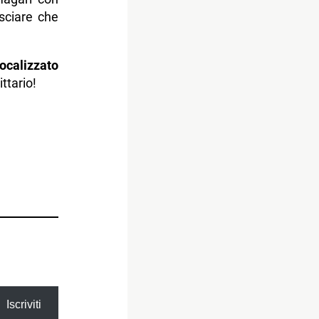
sciare che
focalizzato
ttario!
Iscriviti