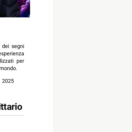
 dei segni
sperienza
lizzati per
l mondo.
e 2025
ttario