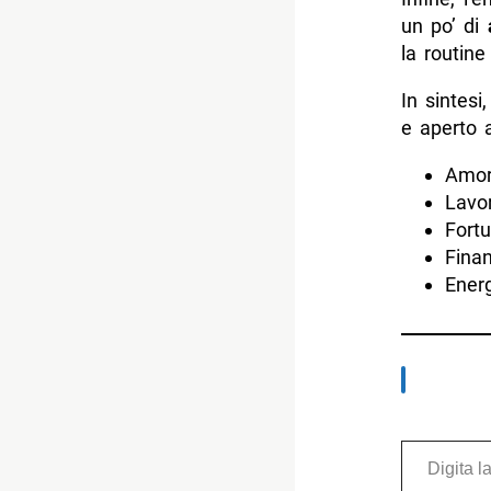
un po’ di
la routine
In sintes
e aperto 
Amor
Lavor
Fortu
Finan
Energ
Digita la tua e-mail...