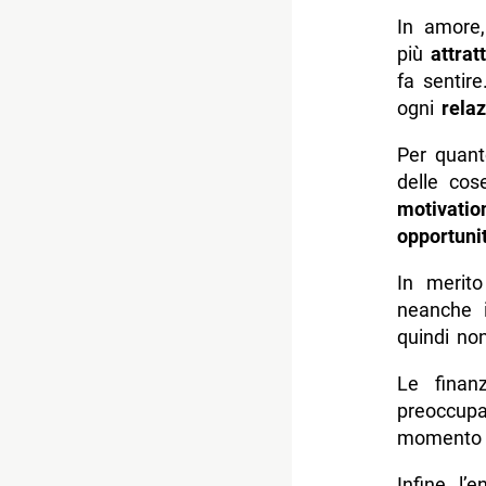
In amore,
più
attrat
fa sentir
ogni
rela
Per quanto
delle cos
motivatio
opportuni
In merit
neanche i
quindi no
Le finan
preoccup
momento
Infine, l’