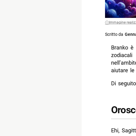
Immagine realiz
Scritto da
Genna
Branko è 
zodiacal
nell’ambit
aiutare l
Di seguito
Orosc
Ehi, Sagit