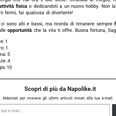
attività fisica
o dedicandoti a un nuovo hobby. Non la
 ti fermi, fai qualcosa di
divertente
!
i, ci sono alti e bassi, ma ricorda di rimanere sempre
alle
opportunità
che la vita ti offre. Buona fortuna, Sagi
e: 1
o: 1
na: 5
ze: 4
ia: 10
Scopri di più da Napolike.it
Abbonati per ricevere gli ultimi articoli inviati alla tua e-mail.