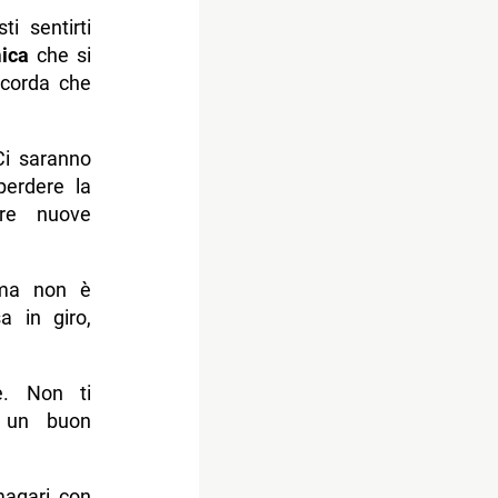
i sentirti
ica
che si
icorda che
Ci saranno
perdere la
are nuove
 ma non è
a in giro,
e. Non ti
i un buon
 magari con