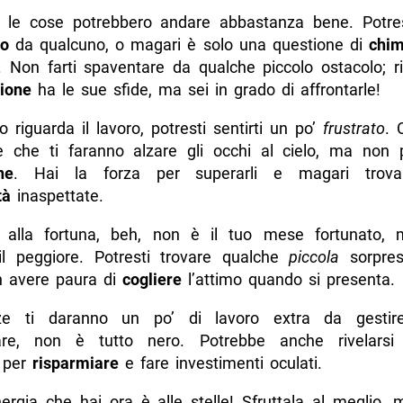
 le cose potrebbero andare abbastanza bene. Potrest
to
da qualcuno, o magari è solo una questione di
chim
e. Non farti spaventare da qualche piccolo ostacolo; r
zione
ha le sue sfide, ma sei in grado di affrontarle!
 riguarda il lavoro, potresti sentirti un po’
frustrato
. 
e che ti faranno alzare gli occhi al cielo, ma non 
ne
. Hai la forza per superarli e magari trov
tà
inaspettate.
o alla fortuna, beh, non è il tuo mese fortunato,
l peggiore. Potresti trovare qualche
piccola
sorpres
n avere paura di
cogliere
l’attimo quando si presenta.
ze ti daranno un po’ di lavoro extra da gestir
are, non è tutto nero. Potrebbe anche rivelars
 per
risparmiare
e fare investimenti oculati.
energia che hai ora è alle stelle! Sfruttala al meglio,