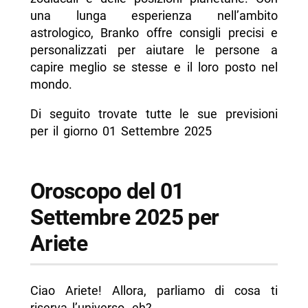
- Oroscopo del 01 Settembre 2025 per Bilancia
una lunga esperienza nell’ambito
- Oroscopo del 01 Settembre 2025 per
astrologico, Branko offre consigli precisi e
Scorpione
personalizzati per aiutare le persone a
capire meglio se stesse e il loro posto nel
- Oroscopo del 01 Settembre 2025 per
mondo.
Sagittario
- Oroscopo del 01 Settembre 2025 per
Di seguito trovate tutte le sue previsioni
Capricorno
per il giorno 01 Settembre 2025
- Oroscopo del 01 Settembre 2025 per
Acquario
Oroscopo del 01
- Oroscopo del 01 Settembre 2025 per Pesci
Settembre 2025 per
-- Scopri di più da Napolike.it
Ariete
Ciao Ariete! Allora, parliamo di cosa ti
riserva l’universo, eh?