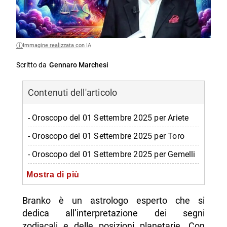
Immagine realizzata con IA
Scritto da
Gennaro Marchesi
Contenuti dell'articolo
- Oroscopo del 01 Settembre 2025 per Ariete
- Oroscopo del 01 Settembre 2025 per Toro
- Oroscopo del 01 Settembre 2025 per Gemelli
- Oroscopo del 01 Settembre 2025 per Cancro
Mostra di più
- Oroscopo del 01 Settembre 2025 per Leone
Branko è un astrologo esperto che si
- Oroscopo del 01 Settembre 2025 per Vergine
dedica all’interpretazione dei segni
zodiacali e delle posizioni planetarie. Con